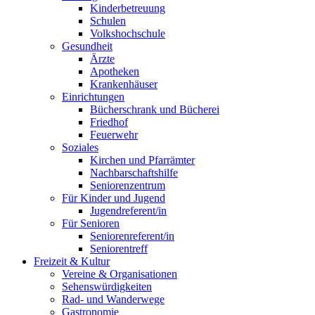
Kinderbetreuung
Schulen
Volkshochschule
Gesundheit
Ärzte
Apotheken
Krankenhäuser
Einrichtungen
Bücherschrank und Bücherei
Friedhof
Feuerwehr
Soziales
Kirchen und Pfarrämter
Nachbarschaftshilfe
Seniorenzentrum
Für Kinder und Jugend
Jugendreferent/in
Für Senioren
Seniorenreferent/in
Seniorentreff
Freizeit & Kultur
Vereine & Organisationen
Sehenswürdigkeiten
Rad- und Wanderwege
Gastronomie