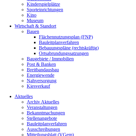
Kinderspielplätze
Sporteinrichtungen
Kino
Museum
Wirtschaft & Standort
Bauen
Flächennutzungsplan (FNP)
Bauleitplanverfahren
Bebauungspläne (rechtskräftig)
Ortsabrundungssatzungen
Baugebiete / Immobilien
Post & Banken
Breitbandausbau
Energiewende
Nahversorgung
Kiesverkauf
Aktuelles
Archiv Aktuelles
Veranstaltungen
Bekanntmachungen
Stellenangebote
Bauleitplanverfahren
Ausschreibungen
Mitteilungsblatt (VGem)