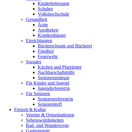
Kinderbetreuung
Schulen
Volkshochschule
Gesundheit
Ärzte
Apotheken
Krankenhäuser
Einrichtungen
Bücherschrank und Bücherei
Friedhof
Feuerwehr
Soziales
Kirchen und Pfarrämter
Nachbarschaftshilfe
Seniorenzentrum
Für Kinder und Jugend
Jugendreferent/in
Für Senioren
Seniorenreferent/in
Seniorentreff
Freizeit & Kultur
Vereine & Organisationen
Sehenswürdigkeiten
Rad- und Wanderwege
Gastronomie