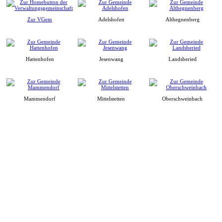
Zur VGem
Adelshofen
Althegnenberg
Hattenhofen
Jesenwang
Landsberied
Mammendorf
Mittelstetten
Oberschweinbach