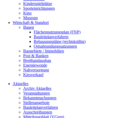
Kinderspielplätze
Sporteinrichtungen
Kino
Museum
Wirtschaft & Standort
Bauen
Flächennutzungsplan (FNP)
Bauleitplanverfahren
Bebauungspläne (rechtskräftig)
Ortsabrundungssatzungen
Baugebiete / Immobilien
Post & Banken
Breitbandausbau
Energiewende
Nahversorgung
Kiesverkauf
Aktuelles
Archiv Aktuelles
Veranstaltungen
Bekanntmachungen
Stellenangebote
Bauleitplanverfahren
Ausschreibungen
Mitteilungsblatt (VGem)