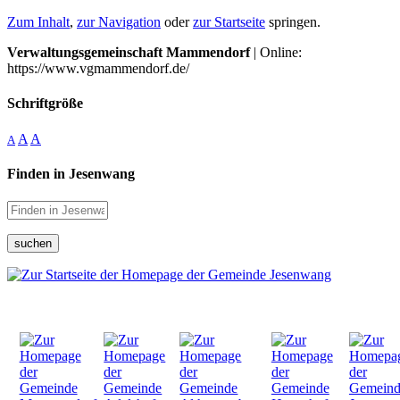
Zum Inhalt
,
zur Navigation
oder
zur Startseite
springen.
Verwaltungsgemeinschaft Mammendorf
| Online:
https://www.vgmammendorf.de/
Schriftgröße
A
A
A
Finden in Jesenwang
suchen