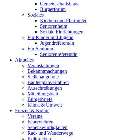
Gemeinschaftshaus
Bürgerforum
Soziales
Kirchen und Pfarrämter
Seniorenheim
Soziale Einrichtungen
Für Kinder und Jugend
Jugendreferent/in
Für Senioren
Seniorenreferent/in
Aktuelles
Veranstaltungen
Bekanntmachungen
Stellenangebote
Bauleitplanverfahren
Ausschreibungen
Mitteilungsblatt
Bürgerbriefe
Klima & Umwelt
Freizeit & Kultur
Vereine
Feuerwehren
Sehenswürdigkeiten
Rad- und Wanderwege
Kulturleben