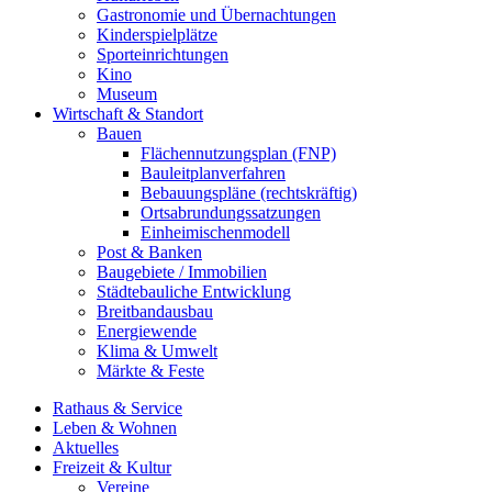
Gastronomie und Übernachtungen
Kinderspielplätze
Sporteinrichtungen
Kino
Museum
Wirtschaft & Standort
Bauen
Flächennutzungsplan (FNP)
Bauleitplanverfahren
Bebauungspläne (rechtskräftig)
Ortsabrundungssatzungen
Einheimischenmodell
Post & Banken
Baugebiete / Immobilien
Städtebauliche Entwicklung
Breitbandausbau
Energiewende
Klima & Umwelt
Märkte & Feste
Rathaus & Service
Leben & Wohnen
Aktuelles
Freizeit & Kultur
Vereine