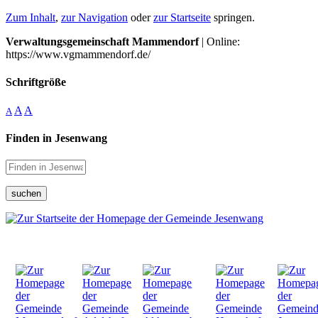
Zum Inhalt
,
zur Navigation
oder
zur Startseite
springen.
Verwaltungsgemeinschaft Mammendorf
| Online:
https://www.vgmammendorf.de/
Schriftgröße
A
A
A
Finden in Jesenwang
suchen