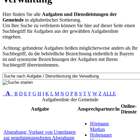
Hier finden Sie alle
Aufgaben und Dienstleistungen der
Gemeinde
in alphabetischer Sortierung.
Um Ihre Suche zu verfeinern können Sie hier auf dieser Seite einen
Suchbegriff für Aufgaben aus der gewählten Aufgabenliste
eingeben.
Achtung: gefundene Aufgaben heißen möglicherweise anders als Ihr
Suchbegriff, da die behördliche Bezeichnung einheitlich in Bayern
ist und synonyme Bezeichnungen der Aufgaben mit Ihrem
Suchbegriff übereinstimmen.
A
B
D
E
F
G
H
I
K
L
M
N
O
P
R
S
T
V
W
Z
ALLE
Aufgabenliste der Gemeinde
Online-
Aufgabe
Ansprechpartner/in
Dienste
Hörmann
Markus
Abgrabung; Vorlage von Unterlagen
Hohenauer
zur genehmigungsfreien Abgrabung