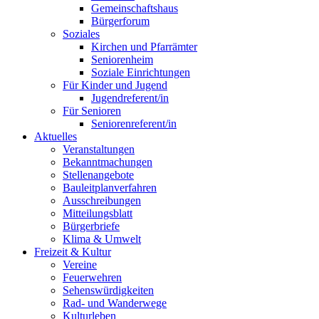
Gemeinschaftshaus
Bürgerforum
Soziales
Kirchen und Pfarrämter
Seniorenheim
Soziale Einrichtungen
Für Kinder und Jugend
Jugendreferent/in
Für Senioren
Seniorenreferent/in
Aktuelles
Veranstaltungen
Bekanntmachungen
Stellenangebote
Bauleitplanverfahren
Ausschreibungen
Mitteilungsblatt
Bürgerbriefe
Klima & Umwelt
Freizeit & Kultur
Vereine
Feuerwehren
Sehenswürdigkeiten
Rad- und Wanderwege
Kulturleben