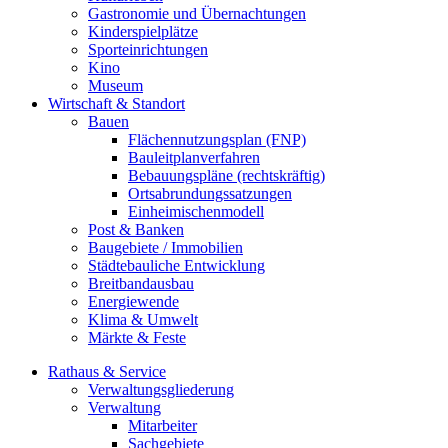
Gastronomie und Übernachtungen
Kinderspielplätze
Sporteinrichtungen
Kino
Museum
Wirtschaft & Standort
Bauen
Flächennutzungsplan (FNP)
Bauleitplanverfahren
Bebauungspläne (rechtskräftig)
Ortsabrundungssatzungen
Einheimischenmodell
Post & Banken
Baugebiete / Immobilien
Städtebauliche Entwicklung
Breitbandausbau
Energiewende
Klima & Umwelt
Märkte & Feste
Rathaus & Service
Verwaltungsgliederung
Verwaltung
Mitarbeiter
Sachgebiete