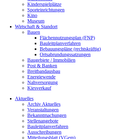
Kinderspielplätze
Sporteinrichtungen
Kino
Museum
Wirtschaft & Standort
Bauen
Flächennutzungsplan (FNP)
Bauleitplanverfahren
Bebauungspläne (rechtskräftig)
Ortsabrundungssatzungen
Baugebiete / Immobilien
Post & Banken
Breitbandausbau
Energiewende
Nahversorgung
Kiesverkauf
Aktuelles
Archiv Aktuelles
Veranstaltungen
Bekanntmachungen
Stellenangebote
Bauleitplanverfahren
Ausschreibungen
Mitteilungsblatt (VGem)