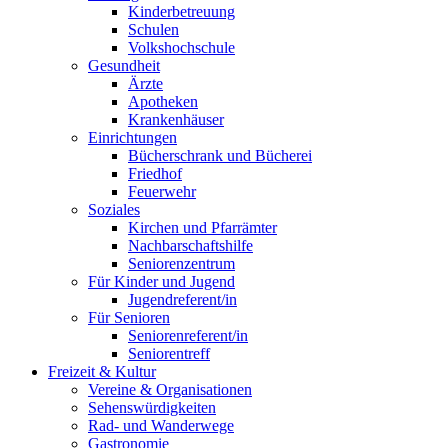
Kinderbetreuung
Schulen
Volkshochschule
Gesundheit
Ärzte
Apotheken
Krankenhäuser
Einrichtungen
Bücherschrank und Bücherei
Friedhof
Feuerwehr
Soziales
Kirchen und Pfarrämter
Nachbarschaftshilfe
Seniorenzentrum
Für Kinder und Jugend
Jugendreferent/in
Für Senioren
Seniorenreferent/in
Seniorentreff
Freizeit & Kultur
Vereine & Organisationen
Sehenswürdigkeiten
Rad- und Wanderwege
Gastronomie