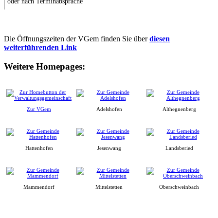
oder nach Terminabsprache
Die Öffnungszeiten der VGem finden Sie über
diesen
weiterführenden Link
Weitere Homepages:
Zur VGem
Adelshofen
Althegnenberg
Hattenhofen
Jesenwang
Landsberied
Mammendorf
Mittelstetten
Oberschweinbach