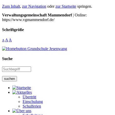
Zum Inhalt
,
zur Navigation
oder
zur Startseite
springen.
Verwaltungsgemeinschaft Mammendorf
| Online:
https://www.vgmammendorf.de/
Schriftgröße
A
A
A
Suche
suchen
Übertritt
Einschulung
Schulferien