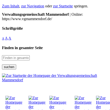
Zum Inhalt
,
zur Navigation
oder
zur Startseite
springen.
Verwaltungsgemeinschaft Mammendorf
| Online:
https://www.vgmammendorf.de/
Schriftgröße
A
A
A
Finden in gesamter Seite
suchen