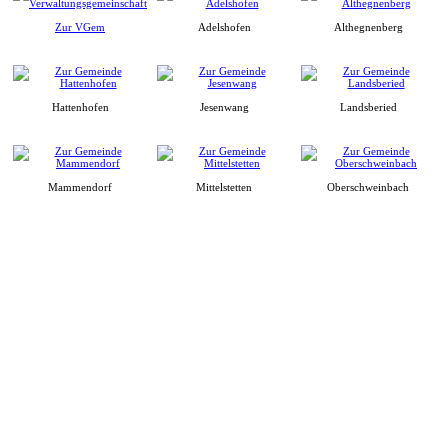
Zur VGem
Adelshofen
Althegnenberg
Hattenhofen
Jesenwang
Landsberied
Mammendorf
Mittelstetten
Oberschweinbach