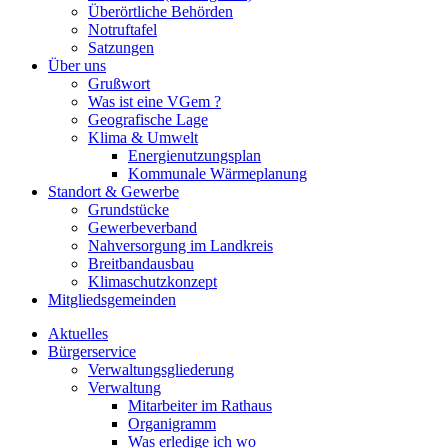
Überörtliche Behörden
Notruftafel
Satzungen
Über uns
Grußwort
Was ist eine VGem ?
Geografische Lage
Klima & Umwelt
Energienutzungsplan
Kommunale Wärmeplanung
Standort & Gewerbe
Grundstücke
Gewerbeverband
Nahversorgung im Landkreis
Breitbandausbau
Klimaschutzkonzept
Mitgliedsgemeinden
Aktuelles
Bürgerservice
Verwaltungsgliederung
Verwaltung
Mitarbeiter im Rathaus
Organigramm
Was erledige ich wo