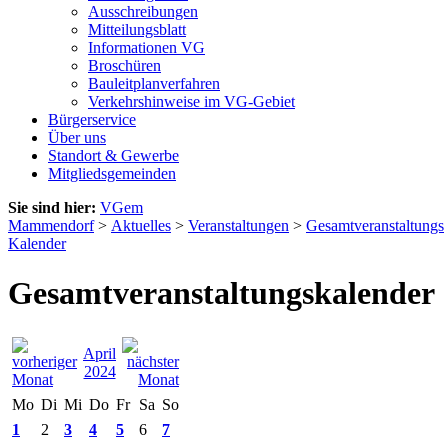
Ausschreibungen
Mitteilungsblatt
Informationen VG
Broschüren
Bauleitplanverfahren
Verkehrshinweise im VG-Gebiet
Bürgerservice
Über uns
Standort & Gewerbe
Mitgliedsgemeinden
Sie sind hier:
VGem
Mammendorf
>
Aktuelles
>
Veranstaltungen
>
Gesamtveranstaltungs
Kalender
Gesamtveranstaltungskalender
April
2024
Mo
Di
Mi
Do
Fr
Sa
So
1
2
3
4
5
6
7