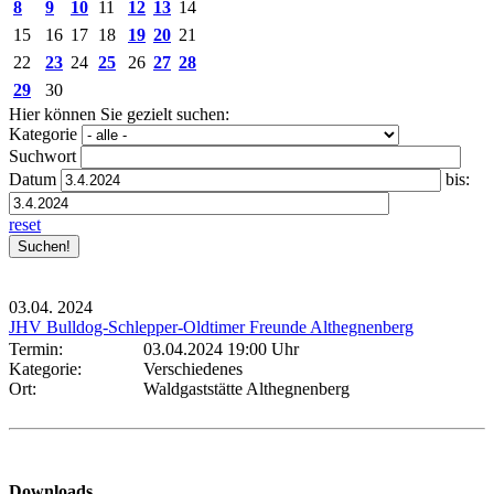
8
9
10
11
12
13
14
15
16
17
18
19
20
21
22
23
24
25
26
27
28
29
30
Hier können Sie gezielt suchen:
Kategorie
Suchwort
Datum
bis:
reset
03.04.
2024
JHV Bulldog-Schlepper-Oldtimer Freunde Althegnenberg
Termin:
03.04.2024 19:00 Uhr
Kategorie:
Verschiedenes
Ort:
Waldgaststätte Althegnenberg
Downloads