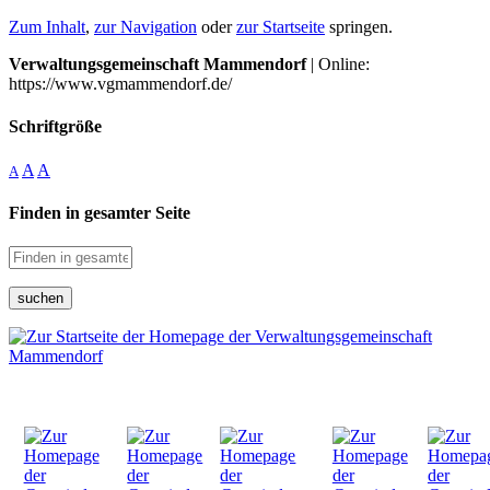
Zum Inhalt
,
zur Navigation
oder
zur Startseite
springen.
Verwaltungsgemeinschaft Mammendorf
| Online:
https://www.vgmammendorf.de/
Schriftgröße
A
A
A
Finden in gesamter Seite
suchen