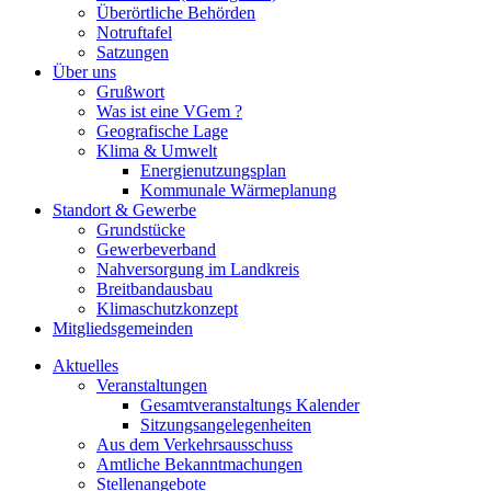
Überörtliche Behörden
Notruftafel
Satzungen
Über uns
Grußwort
Was ist eine VGem ?
Geografische Lage
Klima & Umwelt
Energienutzungsplan
Kommunale Wärmeplanung
Standort & Gewerbe
Grundstücke
Gewerbeverband
Nahversorgung im Landkreis
Breitbandausbau
Klimaschutzkonzept
Mitgliedsgemeinden
Aktuelles
Veranstaltungen
Gesamtveranstaltungs Kalender
Sitzungsangelegenheiten
Aus dem Verkehrsausschuss
Amtliche Bekanntmachungen
Stellenangebote