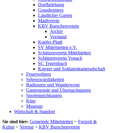
Dorfbelebung
Grasshoppers
Ländlicher Garten
Madlverein
KBV Burschenverein
Archiv
Vorstand
Kupfer-Plattl
SV Mittelstetten e.V.
Schützenverein Mittelstetten
Schützenverein Vogach
SC Tegernbach
Krieger und Soldatenkameradschaft
Feuerwehren
Sehenswürdigkeiten
Radtouren und Wanderwege
Gastronomie und Übernachtungen
Sporteinrichtungen
Kino
Museum
Wirtschaft & Standort
Sie sind hier:
Gemeinde Mittelstetten
>
Freizeit &
Kultur
>
Vereine
>
KBV Burschenverein