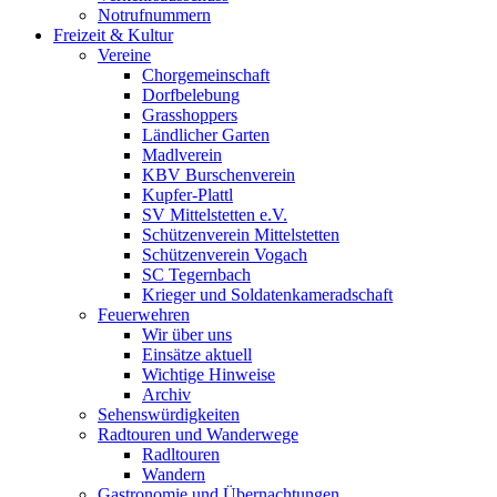
Notrufnummern
Freizeit & Kultur
Vereine
Chorgemeinschaft
Dorfbelebung
Grasshoppers
Ländlicher Garten
Madlverein
KBV Burschenverein
Kupfer-Plattl
SV Mittelstetten e.V.
Schützenverein Mittelstetten
Schützenverein Vogach
SC Tegernbach
Krieger und Soldatenkameradschaft
Feuerwehren
Wir über uns
Einsätze aktuell
Wichtige Hinweise
Archiv
Sehenswürdigkeiten
Radtouren und Wanderwege
Radltouren
Wandern
Gastronomie und Übernachtungen