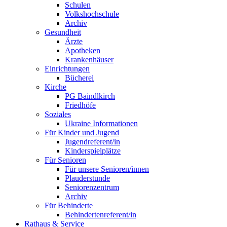
Schulen
Volkshochschule
Archiv
Gesundheit
Ärzte
Apotheken
Krankenhäuser
Einrichtungen
Bücherei
Kirche
PG Baindlkirch
Friedhöfe
Soziales
Ukraine Informationen
Für Kinder und Jugend
Jugendreferent/in
Kinderspielplätze
Für Senioren
Für unsere Senioren/innen
Plauderstunde
Seniorenzentrum
Archiv
Für Behinderte
Behindertenreferent/in
Rathaus & Service