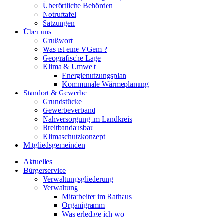
Überörtliche Behörden
Notruftafel
Satzungen
Über uns
Grußwort
Was ist eine VGem ?
Geografische Lage
Klima & Umwelt
Energienutzungsplan
Kommunale Wärmeplanung
Standort & Gewerbe
Grundstücke
Gewerbeverband
Nahversorgung im Landkreis
Breitbandausbau
Klimaschutzkonzept
Mitgliedsgemeinden
Aktuelles
Bürgerservice
Verwaltungsgliederung
Verwaltung
Mitarbeiter im Rathaus
Organigramm
Was erledige ich wo