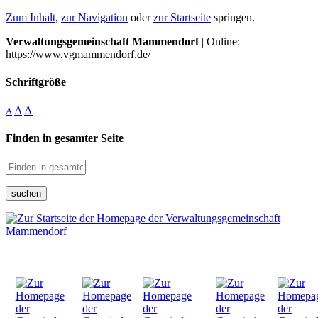
Zum Inhalt
,
zur Navigation
oder
zur Startseite
springen.
Verwaltungsgemeinschaft Mammendorf
| Online:
https://www.vgmammendorf.de/
Schriftgröße
A
A
A
Finden in gesamter Seite
suchen