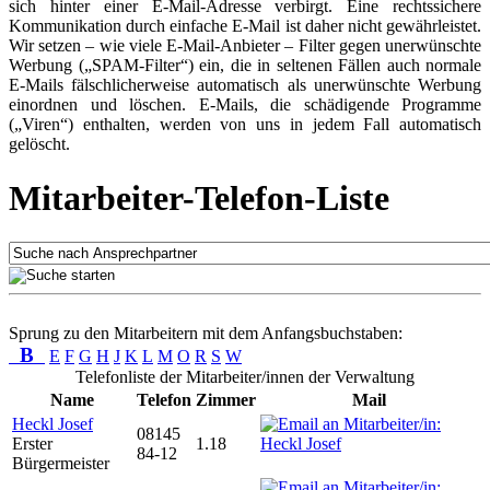
sich hinter einer E-Mail-Adresse verbirgt. Eine rechtssichere
Kommunikation durch einfache E-Mail ist daher nicht gewährleistet.
Wir setzen – wie viele E-Mail-Anbieter – Filter gegen unerwünschte
Werbung („SPAM-Filter“) ein, die in seltenen Fällen auch normale
E-Mails fälschlicherweise automatisch als unerwünschte Werbung
einordnen und löschen. E-Mails, die schädigende Programme
(„Viren“) enthalten, werden von uns in jedem Fall automatisch
gelöscht.
Mitarbeiter-Telefon-Liste
Sprung zu den Mitarbeitern mit dem Anfangsbuchstaben:
B
E
F
G
H
J
K
L
M
O
R
S
W
Telefonliste der Mitarbeiter/innen der Verwaltung
Name
Telefon
Zimmer
Mail
Heckl Josef
08145
Erster
1.18
84-12
Bürgermeister