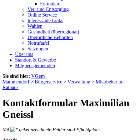
Formulare
Ver- und Entsorgung
Online Service
Interessante Links
Wahlen
Gesundheit (überregional)
Überörtliche Behörden
Notruftafel
Satzungen
Über uns
Standort & Gewerbe
Mitgliedsgemeinden
Sie sind hier:
VGem
Mammendorf
>
Bürgerservice
>
Verwaltung
>
Mitarbeiter im
Rathaus
Kontaktformular Maximilian
Gneissl
Mit
gekennzeichnete Felder sind Pflichtfelder.