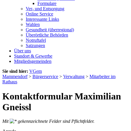
Formulare
Ver- und Entsorgung
Online Service
Interessante Links
Wahlen
Gesundheit (überregional)
Überörtliche Behörden
Notruftafel
Satzungen
Über uns
Standort & Gewerbe
Mitgliedsgemeinden
Sie sind hier:
VGem
Mammendorf
>
Bürgerservice
>
Verwaltung
>
Mitarbeiter im
Rathaus
Kontaktformular Maximilian
Gneissl
Mit
gekennzeichnete Felder sind Pflichtfelder.