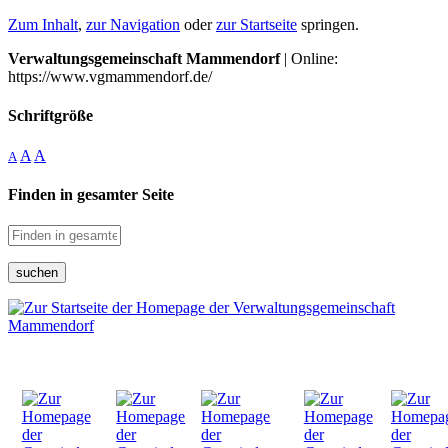
Zum Inhalt
,
zur Navigation
oder
zur Startseite
springen.
Verwaltungsgemeinschaft Mammendorf
| Online:
https://www.vgmammendorf.de/
Schriftgröße
A
A
A
Finden in gesamter Seite
suchen