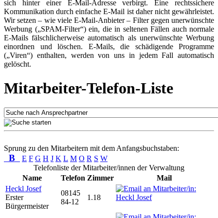
sich hinter einer E-Mail-Adresse verbirgt. Eine rechtssichere
Kommunikation durch einfache E-Mail ist daher nicht gewährleistet.
Wir setzen – wie viele E-Mail-Anbieter – Filter gegen unerwünschte
Werbung („SPAM-Filter“) ein, die in seltenen Fällen auch normale
E-Mails fälschlicherweise automatisch als unerwünschte Werbung
einordnen und löschen. E-Mails, die schädigende Programme
(„Viren“) enthalten, werden von uns in jedem Fall automatisch
gelöscht.
Mitarbeiter-Telefon-Liste
Sprung zu den Mitarbeitern mit dem Anfangsbuchstaben:
B
E
F
G
H
J
K
L
M
O
R
S
W
Telefonliste der Mitarbeiter/innen der Verwaltung
Name
Telefon
Zimmer
Mail
Heckl Josef
08145
Erster
1.18
84-12
Bürgermeister