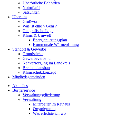
Überörtliche Behörden
Notruftafel
Satzungen
Über uns
Grußwort
Was ist eine VGem ?
Geografische Lage
Klima & Umwelt
Energienutzungsplan
Kommunale Wärmeplanung
Standort & Gewerbe
Grundstücke
Gewerbeverband
Nahversorgung im Landkreis
Breitbandausbau
Klimaschutzkonzept
Mitgliedsgemeinden
Aktuelles
Bürgerservice
Verwaltungsgliederung
Verwaltung
Mitarbeiter im Rathaus
Organigramm
Was erledige ich wo