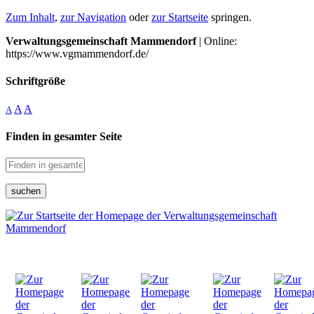
Zum Inhalt
,
zur Navigation
oder
zur Startseite
springen.
Verwaltungsgemeinschaft Mammendorf
| Online:
https://www.vgmammendorf.de/
Schriftgröße
A
A
A
Finden in gesamter Seite
suchen