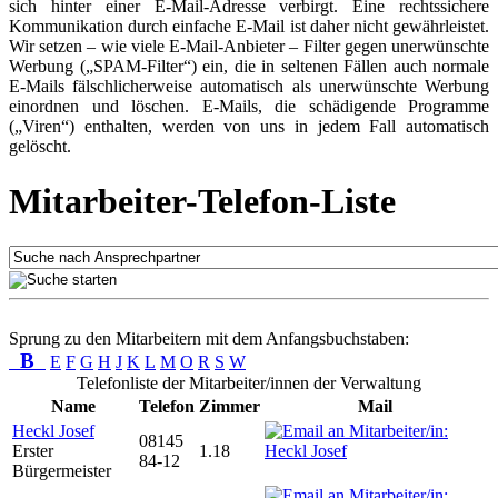
sich hinter einer E-Mail-Adresse verbirgt. Eine rechtssichere
Kommunikation durch einfache E-Mail ist daher nicht gewährleistet.
Wir setzen – wie viele E-Mail-Anbieter – Filter gegen unerwünschte
Werbung („SPAM-Filter“) ein, die in seltenen Fällen auch normale
E-Mails fälschlicherweise automatisch als unerwünschte Werbung
einordnen und löschen. E-Mails, die schädigende Programme
(„Viren“) enthalten, werden von uns in jedem Fall automatisch
gelöscht.
Mitarbeiter-Telefon-Liste
Sprung zu den Mitarbeitern mit dem Anfangsbuchstaben:
B
E
F
G
H
J
K
L
M
O
R
S
W
Telefonliste der Mitarbeiter/innen der Verwaltung
Name
Telefon
Zimmer
Mail
Heckl Josef
08145
Erster
1.18
84-12
Bürgermeister