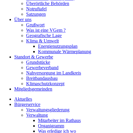
Überörtliche Behörden
Notruftafel
Satzungen
Über uns
Grußwort
Was ist eine VGem ?
Geografische Lage
Klima & Umwelt
Energienutzungsplan
Kommunale Wärmeplanung
Standort & Gewerbe
Grundstücke
Gewerbeverband
Nahversorgung im Landkreis
Breitbandausbau
Klimaschutzkonzept
Mitgliedsgemeinden
Aktuelles
Bürgerservice
Verwaltungsgliederung
Verwaltung
Mitarbeiter im Rathaus
Organigramm
Was erledige ich wo