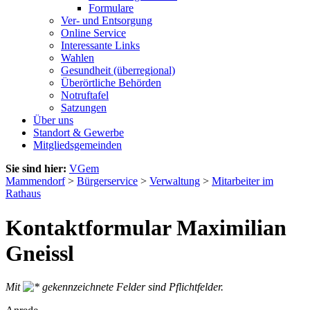
Formulare
Ver- und Entsorgung
Online Service
Interessante Links
Wahlen
Gesundheit (überregional)
Überörtliche Behörden
Notruftafel
Satzungen
Über uns
Standort & Gewerbe
Mitgliedsgemeinden
Sie sind hier:
VGem
Mammendorf
>
Bürgerservice
>
Verwaltung
>
Mitarbeiter im
Rathaus
Kontaktformular Maximilian
Gneissl
Mit
gekennzeichnete Felder sind Pflichtfelder.