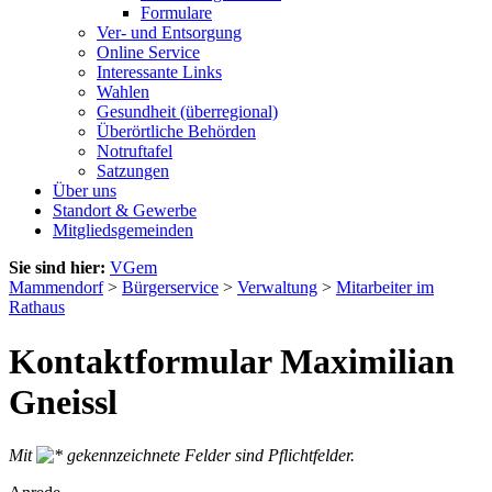
Formulare
Ver- und Entsorgung
Online Service
Interessante Links
Wahlen
Gesundheit (überregional)
Überörtliche Behörden
Notruftafel
Satzungen
Über uns
Standort & Gewerbe
Mitgliedsgemeinden
Sie sind hier:
VGem
Mammendorf
>
Bürgerservice
>
Verwaltung
>
Mitarbeiter im
Rathaus
Kontaktformular Maximilian
Gneissl
Mit
gekennzeichnete Felder sind Pflichtfelder.