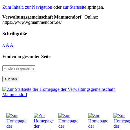
Zum Inhalt
,
zur Navigation
oder
zur Startseite
springen.
Verwaltungsgemeinschaft Mammendorf
| Online:
https://www.vgmammendorf.de/
Schriftgröße
A
A
A
Finden in gesamter Seite
suchen