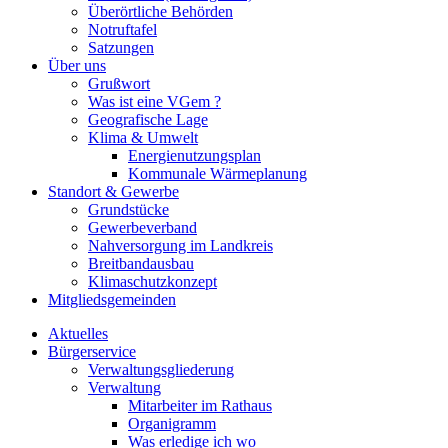
Überörtliche Behörden
Notruftafel
Satzungen
Über uns
Grußwort
Was ist eine VGem ?
Geografische Lage
Klima & Umwelt
Energienutzungsplan
Kommunale Wärmeplanung
Standort & Gewerbe
Grundstücke
Gewerbeverband
Nahversorgung im Landkreis
Breitbandausbau
Klimaschutzkonzept
Mitgliedsgemeinden
Aktuelles
Bürgerservice
Verwaltungsgliederung
Verwaltung
Mitarbeiter im Rathaus
Organigramm
Was erledige ich wo