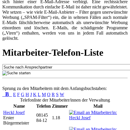
sich hinter einer E-Mail-Adresse verbirgt. Eine rechtssichere
Kommunikation durch einfache E-Mail ist daher nicht gewährleistet.
Wir setzen – wie viele E-Mail-Anbieter – Filter gegen unerwünschte
Werbung („SPAM-Filter“) ein, die in seltenen Fällen auch normale
E-Mails fälschlicherweise automatisch als unerwünschte Werbung
einordnen und löschen. E-Mails, die schädigende Programme
(„Viren“) enthalten, werden von uns in jedem Fall automatisch
gelöscht.
Mitarbeiter-Telefon-Liste
Sprung zu den Mitarbeitern mit dem Anfangsbuchstaben:
B
E
F
G
H
J
K
L
M
O
R
S
W
Telefonliste der Mitarbeiter/innen der Verwaltung
Name
Telefon
Zimmer
Mail
Heckl Josef
08145
Erster
1.18
84-12
Bürgermeister