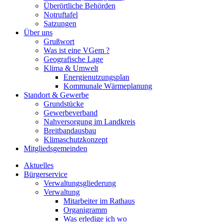
Überörtliche Behörden
Notruftafel
Satzungen
Über uns
Grußwort
Was ist eine VGem ?
Geografische Lage
Klima & Umwelt
Energienutzungsplan
Kommunale Wärmeplanung
Standort & Gewerbe
Grundstücke
Gewerbeverband
Nahversorgung im Landkreis
Breitbandausbau
Klimaschutzkonzept
Mitgliedsgemeinden
Aktuelles
Bürgerservice
Verwaltungsgliederung
Verwaltung
Mitarbeiter im Rathaus
Organigramm
Was erledige ich wo