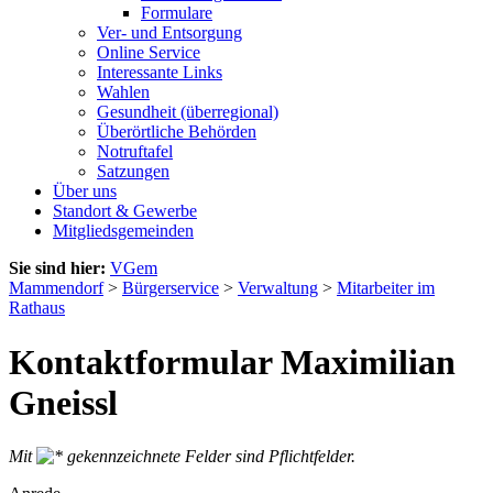
Formulare
Ver- und Entsorgung
Online Service
Interessante Links
Wahlen
Gesundheit (überregional)
Überörtliche Behörden
Notruftafel
Satzungen
Über uns
Standort & Gewerbe
Mitgliedsgemeinden
Sie sind hier:
VGem
Mammendorf
>
Bürgerservice
>
Verwaltung
>
Mitarbeiter im
Rathaus
Kontaktformular Maximilian
Gneissl
Mit
gekennzeichnete Felder sind Pflichtfelder.