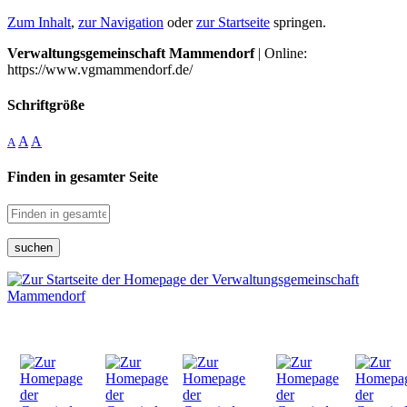
Zum Inhalt
,
zur Navigation
oder
zur Startseite
springen.
Verwaltungsgemeinschaft Mammendorf
| Online:
https://www.vgmammendorf.de/
Schriftgröße
A
A
A
Finden in gesamter Seite
suchen