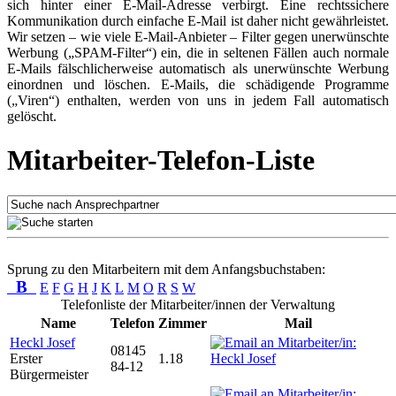
sich hinter einer E-Mail-Adresse verbirgt. Eine rechtssichere
Kommunikation durch einfache E-Mail ist daher nicht gewährleistet.
Wir setzen – wie viele E-Mail-Anbieter – Filter gegen unerwünschte
Werbung („SPAM-Filter“) ein, die in seltenen Fällen auch normale
E-Mails fälschlicherweise automatisch als unerwünschte Werbung
einordnen und löschen. E-Mails, die schädigende Programme
(„Viren“) enthalten, werden von uns in jedem Fall automatisch
gelöscht.
Mitarbeiter-Telefon-Liste
Sprung zu den Mitarbeitern mit dem Anfangsbuchstaben:
B
E
F
G
H
J
K
L
M
O
R
S
W
Telefonliste der Mitarbeiter/innen der Verwaltung
Name
Telefon
Zimmer
Mail
Heckl Josef
08145
Erster
1.18
84-12
Bürgermeister