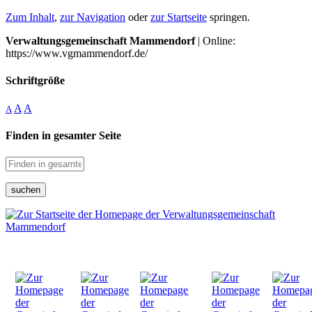
Zum Inhalt
,
zur Navigation
oder
zur Startseite
springen.
Verwaltungsgemeinschaft Mammendorf
| Online:
https://www.vgmammendorf.de/
Schriftgröße
A
A
A
Finden in gesamter Seite
suchen