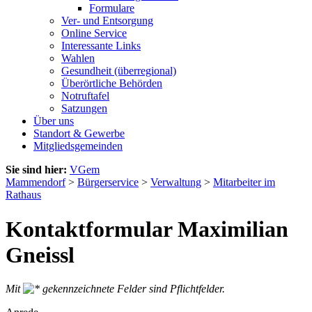
Formulare
Ver- und Entsorgung
Online Service
Interessante Links
Wahlen
Gesundheit (überregional)
Überörtliche Behörden
Notruftafel
Satzungen
Über uns
Standort & Gewerbe
Mitgliedsgemeinden
Sie sind hier:
VGem
Mammendorf
>
Bürgerservice
>
Verwaltung
>
Mitarbeiter im
Rathaus
Kontaktformular Maximilian
Gneissl
Mit
gekennzeichnete Felder sind Pflichtfelder.