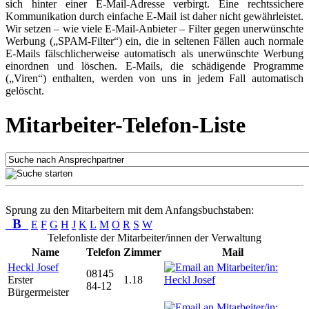
sich hinter einer E-Mail-Adresse verbirgt. Eine rechtssichere
Kommunikation durch einfache E-Mail ist daher nicht gewährleistet.
Wir setzen – wie viele E-Mail-Anbieter – Filter gegen unerwünschte
Werbung („SPAM-Filter“) ein, die in seltenen Fällen auch normale
E-Mails fälschlicherweise automatisch als unerwünschte Werbung
einordnen und löschen. E-Mails, die schädigende Programme
(„Viren“) enthalten, werden von uns in jedem Fall automatisch
gelöscht.
Mitarbeiter-Telefon-Liste
Sprung zu den Mitarbeitern mit dem Anfangsbuchstaben:
B
E
F
G
H
J
K
L
M
O
R
S
W
Telefonliste der Mitarbeiter/innen der Verwaltung
Name
Telefon
Zimmer
Mail
Heckl Josef
08145
Erster
1.18
84-12
Bürgermeister