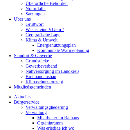
Überörtliche Behörden
Notruftafel
Satzungen
Über uns
Grußwort
Was ist eine VGem ?
Geografische Lage
Klima & Umwelt
Energienutzungsplan
Kommunale Wärmeplanung
Standort & Gewerbe
Grundstücke
Gewerbeverband
Nahversorgung im Landkreis
Breitbandausbau
Klimaschutzkonzept
Mitgliedsgemeinden
Aktuelles
Bürgerservice
Verwaltungsgliederung
Verwaltung
Mitarbeiter im Rathaus
Organigramm
Was erledige ich wo