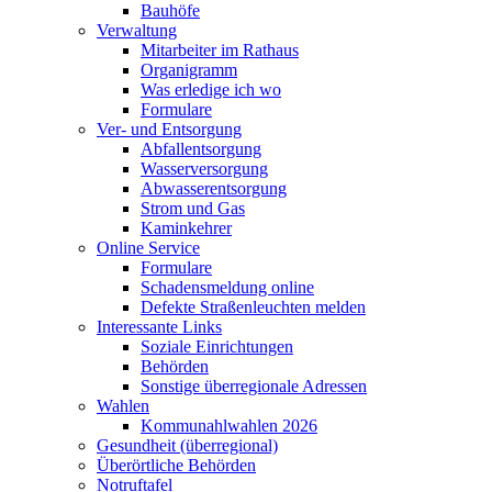
Bauhöfe
Verwaltung
Mitarbeiter im Rathaus
Organigramm
Was erledige ich wo
Formulare
Ver- und Entsorgung
Abfallentsorgung
Wasserversorgung
Abwasserentsorgung
Strom und Gas
Kaminkehrer
Online Service
Formulare
Schadensmeldung online
Defekte Straßenleuchten melden
Interessante Links
Soziale Einrichtungen
Behörden
Sonstige überregionale Adressen
Wahlen
Kommunahlwahlen 2026
Gesundheit (überregional)
Überörtliche Behörden
Notruftafel