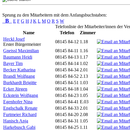
Sprung zu den Mitarbeitern mit dem Anfangsbuchstaben:
B
E
F
G
H
J
K
L
M
O
R
S
W
Telefonliste der Mitarbeiter/innen der V
Name
Telefon
Zimmer
Heckl Josef
08145 84-12
1.18
Erster Bürgermeister
Gneissl Maximilian
08145 84-11
1.16
Baumann Heidi
08145 84-13
1.17
Bayer Tim
08145 84-14
1.02
Becker Katharina
08145 84-34
2.01
Brandl Wolfgang
08145 84-52
2.13
Burkhardt Brigitte
08145 84-51
1.03
Ecker Jürgen
08145 84-18
1.04
Eckstein Wolfgang
08145 84-23
1.05
Egenhofer Nina
08145 84-41
E.03
Englschalk Renate
08145 84-33
2.01
Furtmeier Richard
08145 84-20
2.08
Hanisch Anja
08145 84-31
1.05
Harkebusch Gabi
08145 84-25
1.11