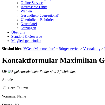
Online Service
Interessante Links
Wahlen
Gesundheit (überregional)
Überörtliche Behörden
Notruftafel
Satzungen
Über uns
Standort & Gewerbe
Mitgliedsgemeinden
Sie sind hier:
VGem Mammendorf
>
Bürgerservice
>
Verwaltung
>
Kontaktformular Maximilian Gn
Mit
gekennzeichnete Felder sind Pflichtfelder.
Anrede
Herr
|
Frau
Vorname, Name
Strasse / Nr.