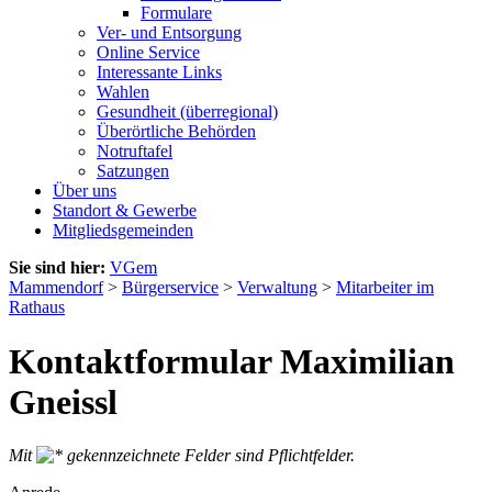
Formulare
Ver- und Entsorgung
Online Service
Interessante Links
Wahlen
Gesundheit (überregional)
Überörtliche Behörden
Notruftafel
Satzungen
Über uns
Standort & Gewerbe
Mitgliedsgemeinden
Sie sind hier:
VGem
Mammendorf
>
Bürgerservice
>
Verwaltung
>
Mitarbeiter im
Rathaus
Kontaktformular Maximilian
Gneissl
Mit
gekennzeichnete Felder sind Pflichtfelder.