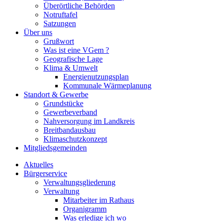
Überörtliche Behörden
Notruftafel
Satzungen
Über uns
Grußwort
Was ist eine VGem ?
Geografische Lage
Klima & Umwelt
Energienutzungsplan
Kommunale Wärmeplanung
Standort & Gewerbe
Grundstücke
Gewerbeverband
Nahversorgung im Landkreis
Breitbandausbau
Klimaschutzkonzept
Mitgliedsgemeinden
Aktuelles
Bürgerservice
Verwaltungsgliederung
Verwaltung
Mitarbeiter im Rathaus
Organigramm
Was erledige ich wo