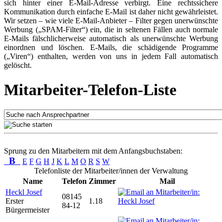
sich hinter einer E-Mail-Adresse verbirgt. Eine rechtssichere
Kommunikation durch einfache E-Mail ist daher nicht gewährleistet.
Wir setzen – wie viele E-Mail-Anbieter – Filter gegen unerwünschte
Werbung („SPAM-Filter“) ein, die in seltenen Fällen auch normale
E-Mails fälschlicherweise automatisch als unerwünschte Werbung
einordnen und löschen. E-Mails, die schädigende Programme
(„Viren“) enthalten, werden von uns in jedem Fall automatisch
gelöscht.
Mitarbeiter-Telefon-Liste
Sprung zu den Mitarbeitern mit dem Anfangsbuchstaben:
B
E
F
G
H
J
K
L
M
O
R
S
W
Telefonliste der Mitarbeiter/innen der Verwaltung
Name
Telefon
Zimmer
Mail
Heckl Josef
08145
Erster
1.18
84-12
Bürgermeister