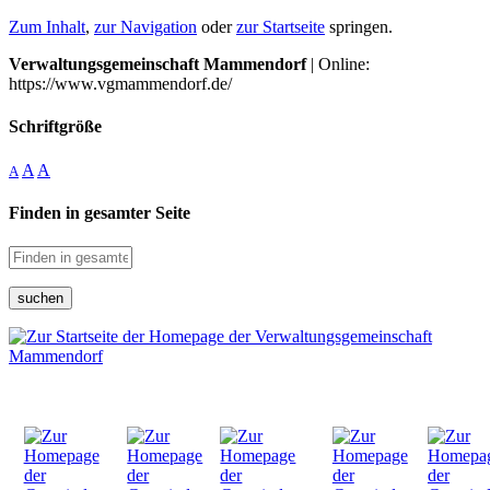
Zum Inhalt
,
zur Navigation
oder
zur Startseite
springen.
Verwaltungsgemeinschaft Mammendorf
| Online:
https://www.vgmammendorf.de/
Schriftgröße
A
A
A
Finden in gesamter Seite
suchen