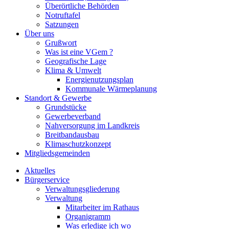
Überörtliche Behörden
Notruftafel
Satzungen
Über uns
Grußwort
Was ist eine VGem ?
Geografische Lage
Klima & Umwelt
Energienutzungsplan
Kommunale Wärmeplanung
Standort & Gewerbe
Grundstücke
Gewerbeverband
Nahversorgung im Landkreis
Breitbandausbau
Klimaschutzkonzept
Mitgliedsgemeinden
Aktuelles
Bürgerservice
Verwaltungsgliederung
Verwaltung
Mitarbeiter im Rathaus
Organigramm
Was erledige ich wo