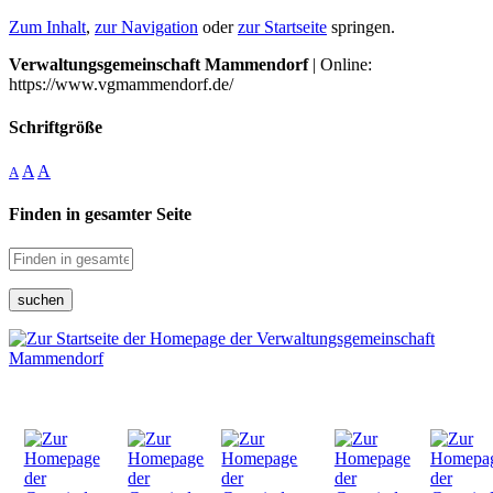
Zum Inhalt
,
zur Navigation
oder
zur Startseite
springen.
Verwaltungsgemeinschaft Mammendorf
| Online:
https://www.vgmammendorf.de/
Schriftgröße
A
A
A
Finden in gesamter Seite
suchen