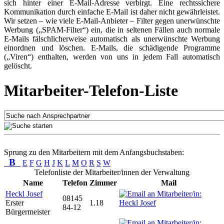
sich hinter einer E-Mail-Adresse verbirgt. Eine rechtssichere
Kommunikation durch einfache E-Mail ist daher nicht gewährleistet.
Wir setzen – wie viele E-Mail-Anbieter – Filter gegen unerwünschte
Werbung („SPAM-Filter“) ein, die in seltenen Fällen auch normale
E-Mails fälschlicherweise automatisch als unerwünschte Werbung
einordnen und löschen. E-Mails, die schädigende Programme
(„Viren“) enthalten, werden von uns in jedem Fall automatisch
gelöscht.
Mitarbeiter-Telefon-Liste
Sprung zu den Mitarbeitern mit dem Anfangsbuchstaben:
B
E
F
G
H
J
K
L
M
O
R
S
W
Telefonliste der Mitarbeiter/innen der Verwaltung
Name
Telefon
Zimmer
Mail
Heckl Josef
08145
Erster
1.18
84-12
Bürgermeister