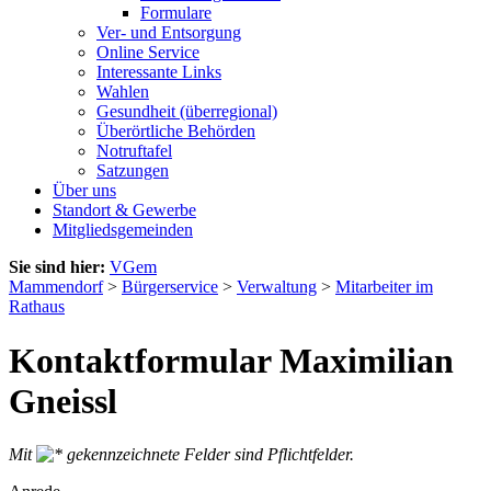
Formulare
Ver- und Entsorgung
Online Service
Interessante Links
Wahlen
Gesundheit (überregional)
Überörtliche Behörden
Notruftafel
Satzungen
Über uns
Standort & Gewerbe
Mitgliedsgemeinden
Sie sind hier:
VGem
Mammendorf
>
Bürgerservice
>
Verwaltung
>
Mitarbeiter im
Rathaus
Kontaktformular Maximilian
Gneissl
Mit
gekennzeichnete Felder sind Pflichtfelder.