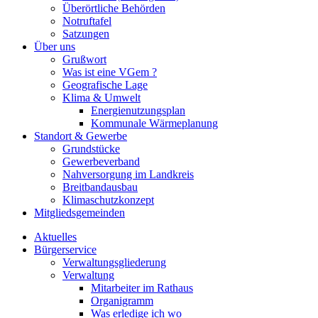
Überörtliche Behörden
Notruftafel
Satzungen
Über uns
Grußwort
Was ist eine VGem ?
Geografische Lage
Klima & Umwelt
Energienutzungsplan
Kommunale Wärmeplanung
Standort & Gewerbe
Grundstücke
Gewerbeverband
Nahversorgung im Landkreis
Breitbandausbau
Klimaschutzkonzept
Mitgliedsgemeinden
Aktuelles
Bürgerservice
Verwaltungsgliederung
Verwaltung
Mitarbeiter im Rathaus
Organigramm
Was erledige ich wo