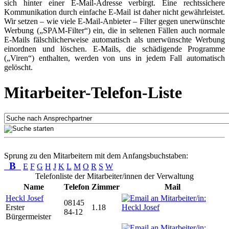
sich hinter einer E-Mail-Adresse verbirgt. Eine rechtssichere
Kommunikation durch einfache E-Mail ist daher nicht gewährleistet.
Wir setzen – wie viele E-Mail-Anbieter – Filter gegen unerwünschte
Werbung („SPAM-Filter“) ein, die in seltenen Fällen auch normale
E-Mails fälschlicherweise automatisch als unerwünschte Werbung
einordnen und löschen. E-Mails, die schädigende Programme
(„Viren“) enthalten, werden von uns in jedem Fall automatisch
gelöscht.
Mitarbeiter-Telefon-Liste
Sprung zu den Mitarbeitern mit dem Anfangsbuchstaben:
B
E
F
G
H
J
K
L
M
O
R
S
W
Telefonliste der Mitarbeiter/innen der Verwaltung
Name
Telefon
Zimmer
Mail
Heckl Josef
08145
Erster
1.18
84-12
Bürgermeister