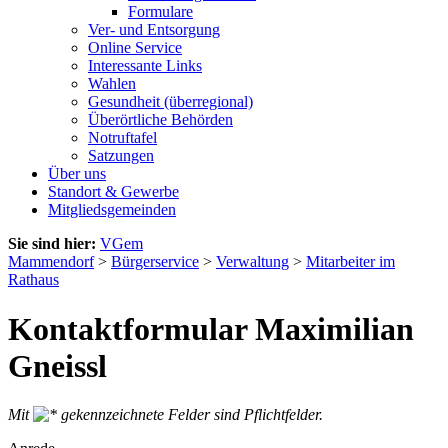
Formulare
Ver- und Entsorgung
Online Service
Interessante Links
Wahlen
Gesundheit (überregional)
Überörtliche Behörden
Notruftafel
Satzungen
Über uns
Standort & Gewerbe
Mitgliedsgemeinden
Sie sind hier:
VGem
Mammendorf
>
Bürgerservice
>
Verwaltung
>
Mitarbeiter im
Rathaus
Kontaktformular Maximilian
Gneissl
Mit
gekennzeichnete Felder sind Pflichtfelder.