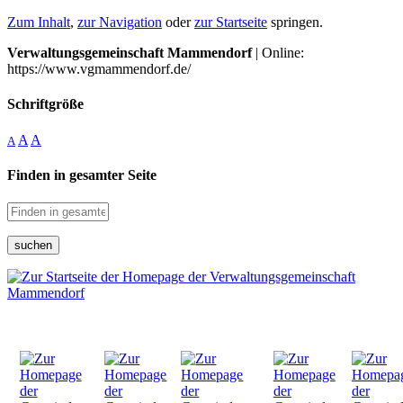
Zum Inhalt
,
zur Navigation
oder
zur Startseite
springen.
Verwaltungsgemeinschaft Mammendorf
| Online:
https://www.vgmammendorf.de/
Schriftgröße
A
A
A
Finden in gesamter Seite
suchen