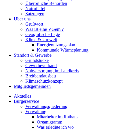
Überörtliche Behörden
Notruftafel
Satzungen
Über uns
Grußwort
Was ist eine VGem ?
Geografische Lage
Klima & Umwelt
Energienutzungsplan
Kommunale Wärmeplanung
Standort & Gewerbe
Grundstücke
Gewerbeverband
Nahversorgung im Landkreis
Breitbandausbau
Klimaschutzkonzept
Mitgliedsgemeinden
Aktuelles
Bürgerservice
Verwaltungsgliederung
Verwaltung
Mitarbeiter im Rathaus
Organigramm
Was erledige ich wo