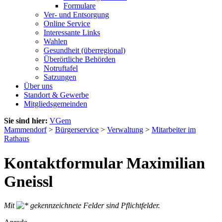
Formulare
Ver- und Entsorgung
Online Service
Interessante Links
Wahlen
Gesundheit (überregional)
Überörtliche Behörden
Notruftafel
Satzungen
Über uns
Standort & Gewerbe
Mitgliedsgemeinden
Sie sind hier:
VGem
Mammendorf
>
Bürgerservice
>
Verwaltung
>
Mitarbeiter im
Rathaus
Kontaktformular Maximilian
Gneissl
Mit
gekennzeichnete Felder sind Pflichtfelder.