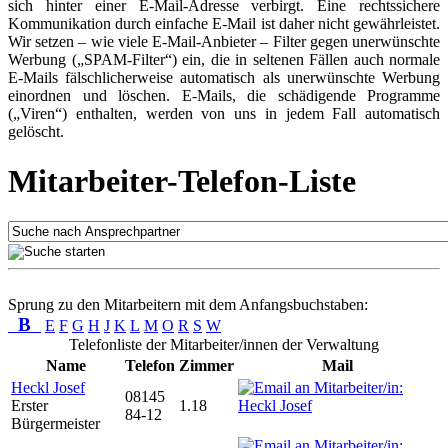
sich hinter einer E-Mail-Adresse verbirgt. Eine rechtssichere
Kommunikation durch einfache E-Mail ist daher nicht gewährleistet.
Wir setzen – wie viele E-Mail-Anbieter – Filter gegen unerwünschte
Werbung („SPAM-Filter“) ein, die in seltenen Fällen auch normale
E-Mails fälschlicherweise automatisch als unerwünschte Werbung
einordnen und löschen. E-Mails, die schädigende Programme
(„Viren“) enthalten, werden von uns in jedem Fall automatisch
gelöscht.
Mitarbeiter-Telefon-Liste
Sprung zu den Mitarbeitern mit dem Anfangsbuchstaben:
B
E
F
G
H
J
K
L
M
O
R
S
W
Telefonliste der Mitarbeiter/innen der Verwaltung
Name
Telefon
Zimmer
Mail
Heckl Josef
08145
Erster
1.18
84-12
Bürgermeister