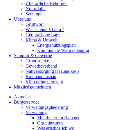
Überörtliche Behörden
Notruftafel
Satzungen
Über uns
Grußwort
Was ist eine VGem ?
Geografische Lage
Klima & Umwelt
Energienutzungsplan
Kommunale Wärmeplanung
Standort & Gewerbe
Grundstücke
Gewerbeverband
Nahversorgung im Landkreis
Breitbandausbau
Klimaschutzkonzept
Mitgliedsgemeinden
Aktuelles
Bürgerservice
Verwaltungsgliederung
Verwaltung
Mitarbeiter im Rathaus
Organigramm
Was erledige ich wo