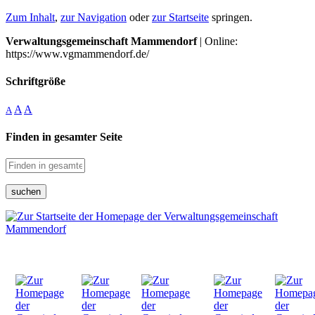
Zum Inhalt
,
zur Navigation
oder
zur Startseite
springen.
Verwaltungsgemeinschaft Mammendorf
| Online:
https://www.vgmammendorf.de/
Schriftgröße
A
A
A
Finden in gesamter Seite
suchen