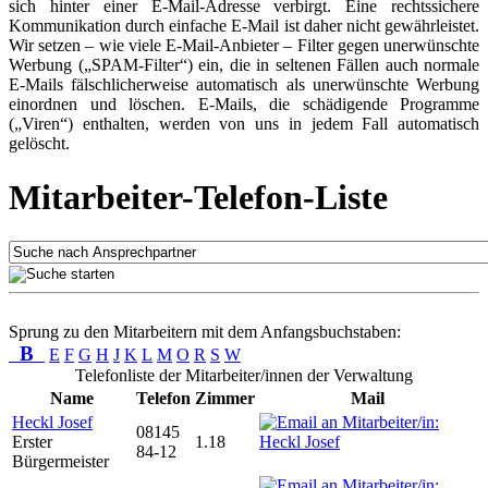
sich hinter einer E-Mail-Adresse verbirgt. Eine rechtssichere
Kommunikation durch einfache E-Mail ist daher nicht gewährleistet.
Wir setzen – wie viele E-Mail-Anbieter – Filter gegen unerwünschte
Werbung („SPAM-Filter“) ein, die in seltenen Fällen auch normale
E-Mails fälschlicherweise automatisch als unerwünschte Werbung
einordnen und löschen. E-Mails, die schädigende Programme
(„Viren“) enthalten, werden von uns in jedem Fall automatisch
gelöscht.
Mitarbeiter-Telefon-Liste
Sprung zu den Mitarbeitern mit dem Anfangsbuchstaben:
B
E
F
G
H
J
K
L
M
O
R
S
W
Telefonliste der Mitarbeiter/innen der Verwaltung
Name
Telefon
Zimmer
Mail
Heckl Josef
08145
Erster
1.18
84-12
Bürgermeister