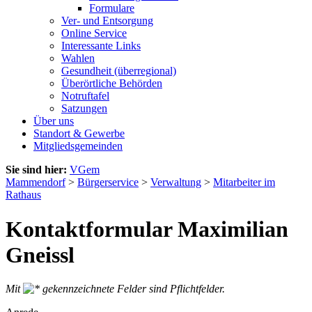
Formulare
Ver- und Entsorgung
Online Service
Interessante Links
Wahlen
Gesundheit (überregional)
Überörtliche Behörden
Notruftafel
Satzungen
Über uns
Standort & Gewerbe
Mitgliedsgemeinden
Sie sind hier:
VGem
Mammendorf
>
Bürgerservice
>
Verwaltung
>
Mitarbeiter im
Rathaus
Kontaktformular Maximilian
Gneissl
Mit
gekennzeichnete Felder sind Pflichtfelder.