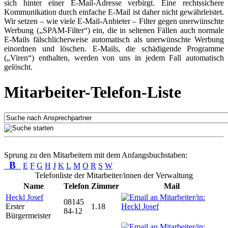
sich hinter einer E-Mail-Adresse verbirgt. Eine rechtssichere
Kommunikation durch einfache E-Mail ist daher nicht gewährleistet.
Wir setzen – wie viele E-Mail-Anbieter – Filter gegen unerwünschte
Werbung („SPAM-Filter“) ein, die in seltenen Fällen auch normale
E-Mails fälschlicherweise automatisch als unerwünschte Werbung
einordnen und löschen. E-Mails, die schädigende Programme
(„Viren“) enthalten, werden von uns in jedem Fall automatisch
gelöscht.
Mitarbeiter-Telefon-Liste
Sprung zu den Mitarbeitern mit dem Anfangsbuchstaben:
B
E
F
G
H
J
K
L
M
O
R
S
W
Telefonliste der Mitarbeiter/innen der Verwaltung
Name
Telefon
Zimmer
Mail
Heckl Josef
08145
Erster
1.18
84-12
Bürgermeister