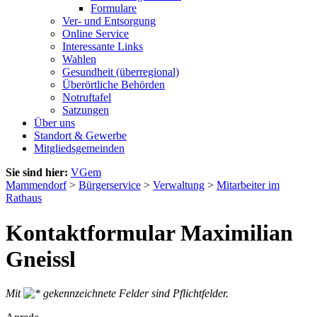
Formulare
Ver- und Entsorgung
Online Service
Interessante Links
Wahlen
Gesundheit (überregional)
Überörtliche Behörden
Notruftafel
Satzungen
Über uns
Standort & Gewerbe
Mitgliedsgemeinden
Sie sind hier:
VGem
Mammendorf
>
Bürgerservice
>
Verwaltung
>
Mitarbeiter im
Rathaus
Kontaktformular Maximilian
Gneissl
Mit
gekennzeichnete Felder sind Pflichtfelder.