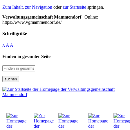
Zum Inhalt
,
zur Navigation
oder
zur Startseite
springen.
Verwaltungsgemeinschaft Mammendorf
| Online:
https://www.vgmammendorf.de/
Schriftgröße
A
A
A
Finden in gesamter Seite
suchen