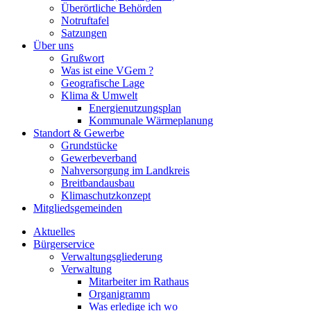
Überörtliche Behörden
Notruftafel
Satzungen
Über uns
Grußwort
Was ist eine VGem ?
Geografische Lage
Klima & Umwelt
Energienutzungsplan
Kommunale Wärmeplanung
Standort & Gewerbe
Grundstücke
Gewerbeverband
Nahversorgung im Landkreis
Breitbandausbau
Klimaschutzkonzept
Mitgliedsgemeinden
Aktuelles
Bürgerservice
Verwaltungsgliederung
Verwaltung
Mitarbeiter im Rathaus
Organigramm
Was erledige ich wo