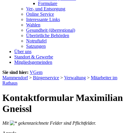
Formulare
Ver- und Entsorgung
Online Service
Interessante Links
Wahlen
Gesundheit (überregional)
Überörtliche Behörden
Notruftafel
Satzungen
Über uns
Standort & Gewerbe
Mitgliedsgemeinden
Sie sind hier:
VGem
Mammendorf
>
Bürgerservice
>
Verwaltung
>
Mitarbeiter im
Rathaus
Kontaktformular Maximilian
Gneissl
Mit
gekennzeichnete Felder sind Pflichtfelder.