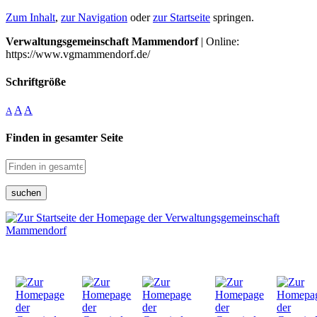
Zum Inhalt
,
zur Navigation
oder
zur Startseite
springen.
Verwaltungsgemeinschaft Mammendorf
| Online:
https://www.vgmammendorf.de/
Schriftgröße
A
A
A
Finden in gesamter Seite
suchen