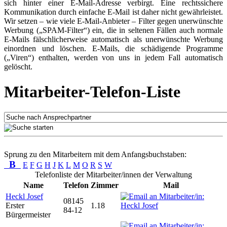
sich hinter einer E-Mail-Adresse verbirgt. Eine rechtssichere
Kommunikation durch einfache E-Mail ist daher nicht gewährleistet.
Wir setzen – wie viele E-Mail-Anbieter – Filter gegen unerwünschte
Werbung („SPAM-Filter“) ein, die in seltenen Fällen auch normale
E-Mails fälschlicherweise automatisch als unerwünschte Werbung
einordnen und löschen. E-Mails, die schädigende Programme
(„Viren“) enthalten, werden von uns in jedem Fall automatisch
gelöscht.
Mitarbeiter-Telefon-Liste
Sprung zu den Mitarbeitern mit dem Anfangsbuchstaben:
B
E
F
G
H
J
K
L
M
O
R
S
W
Telefonliste der Mitarbeiter/innen der Verwaltung
Name
Telefon
Zimmer
Mail
Heckl Josef
08145
Erster
1.18
84-12
Bürgermeister