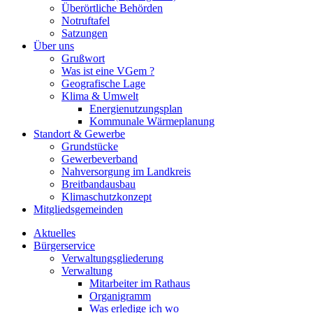
Überörtliche Behörden
Notruftafel
Satzungen
Über uns
Grußwort
Was ist eine VGem ?
Geografische Lage
Klima & Umwelt
Energienutzungsplan
Kommunale Wärmeplanung
Standort & Gewerbe
Grundstücke
Gewerbeverband
Nahversorgung im Landkreis
Breitbandausbau
Klimaschutzkonzept
Mitgliedsgemeinden
Aktuelles
Bürgerservice
Verwaltungsgliederung
Verwaltung
Mitarbeiter im Rathaus
Organigramm
Was erledige ich wo