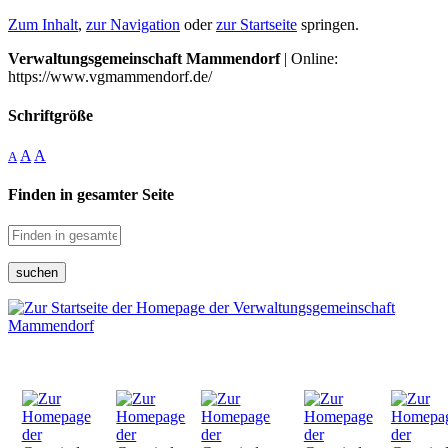
Zum Inhalt
,
zur Navigation
oder
zur Startseite
springen.
Verwaltungsgemeinschaft Mammendorf
| Online:
https://www.vgmammendorf.de/
Schriftgröße
A
A
A
Finden in gesamter Seite
suchen