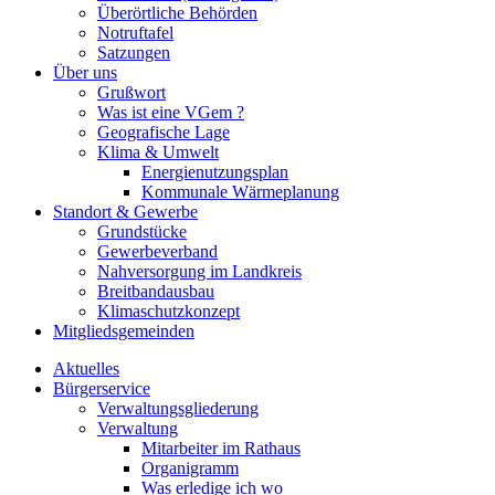
Überörtliche Behörden
Notruftafel
Satzungen
Über uns
Grußwort
Was ist eine VGem ?
Geografische Lage
Klima & Umwelt
Energienutzungsplan
Kommunale Wärmeplanung
Standort & Gewerbe
Grundstücke
Gewerbeverband
Nahversorgung im Landkreis
Breitbandausbau
Klimaschutzkonzept
Mitgliedsgemeinden
Aktuelles
Bürgerservice
Verwaltungsgliederung
Verwaltung
Mitarbeiter im Rathaus
Organigramm
Was erledige ich wo