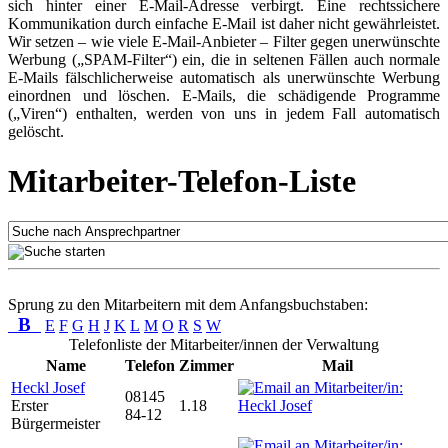
sich hinter einer E-Mail-Adresse verbirgt. Eine rechtssichere
Kommunikation durch einfache E-Mail ist daher nicht gewährleistet.
Wir setzen – wie viele E-Mail-Anbieter – Filter gegen unerwünschte
Werbung („SPAM-Filter“) ein, die in seltenen Fällen auch normale
E-Mails fälschlicherweise automatisch als unerwünschte Werbung
einordnen und löschen. E-Mails, die schädigende Programme
(„Viren“) enthalten, werden von uns in jedem Fall automatisch
gelöscht.
Mitarbeiter-Telefon-Liste
Sprung zu den Mitarbeitern mit dem Anfangsbuchstaben:
B
E
F
G
H
J
K
L
M
O
R
S
W
Telefonliste der Mitarbeiter/innen der Verwaltung
Name
Telefon
Zimmer
Mail
Heckl Josef
08145
Erster
1.18
84-12
Bürgermeister