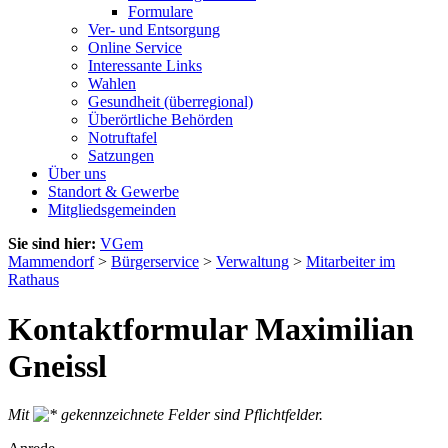
Formulare
Ver- und Entsorgung
Online Service
Interessante Links
Wahlen
Gesundheit (überregional)
Überörtliche Behörden
Notruftafel
Satzungen
Über uns
Standort & Gewerbe
Mitgliedsgemeinden
Sie sind hier:
VGem
Mammendorf
>
Bürgerservice
>
Verwaltung
>
Mitarbeiter im
Rathaus
Kontaktformular Maximilian
Gneissl
Mit
gekennzeichnete Felder sind Pflichtfelder.