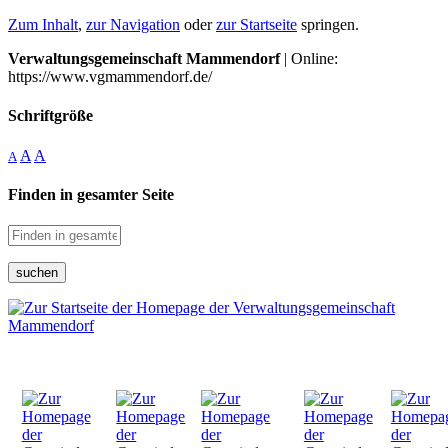
Zum Inhalt
,
zur Navigation
oder
zur Startseite
springen.
Verwaltungsgemeinschaft Mammendorf
| Online:
https://www.vgmammendorf.de/
Schriftgröße
A
A
A
Finden in gesamter Seite
suchen