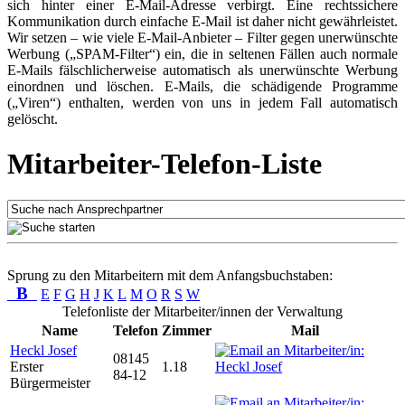
sich hinter einer E-Mail-Adresse verbirgt. Eine rechtssichere
Kommunikation durch einfache E-Mail ist daher nicht gewährleistet.
Wir setzen – wie viele E-Mail-Anbieter – Filter gegen unerwünschte
Werbung („SPAM-Filter“) ein, die in seltenen Fällen auch normale
E-Mails fälschlicherweise automatisch als unerwünschte Werbung
einordnen und löschen. E-Mails, die schädigende Programme
(„Viren“) enthalten, werden von uns in jedem Fall automatisch
gelöscht.
Mitarbeiter-Telefon-Liste
Sprung zu den Mitarbeitern mit dem Anfangsbuchstaben:
B
E
F
G
H
J
K
L
M
O
R
S
W
Telefonliste der Mitarbeiter/innen der Verwaltung
Name
Telefon
Zimmer
Mail
Heckl Josef
08145
Erster
1.18
84-12
Bürgermeister