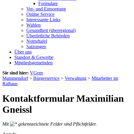
Formulare
Ver- und Entsorgung
Online Service
Interessante Links
Wahlen
Gesundheit (überregional)
Überörtliche Behörden
Notruftafel
Satzungen
Über uns
Standort & Gewerbe
Mitgliedsgemeinden
Sie sind hier:
VGem
Mammendorf
>
Bürgerservice
>
Verwaltung
>
Mitarbeiter im
Rathaus
Kontaktformular Maximilian
Gneissl
Mit
gekennzeichnete Felder sind Pflichtfelder.