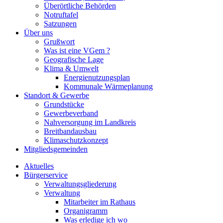
Überörtliche Behörden
Notruftafel
Satzungen
Über uns
Grußwort
Was ist eine VGem ?
Geografische Lage
Klima & Umwelt
Energienutzungsplan
Kommunale Wärmeplanung
Standort & Gewerbe
Grundstücke
Gewerbeverband
Nahversorgung im Landkreis
Breitbandausbau
Klimaschutzkonzept
Mitgliedsgemeinden
Aktuelles
Bürgerservice
Verwaltungsgliederung
Verwaltung
Mitarbeiter im Rathaus
Organigramm
Was erledige ich wo