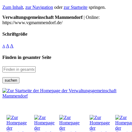
Zum Inhalt
,
zur Navigation
oder
zur Startseite
springen.
Verwaltungsgemeinschaft Mammendorf
| Online:
https://www.vgmammendorf.de/
Schriftgröße
A
A
A
Finden in gesamter Seite
suchen