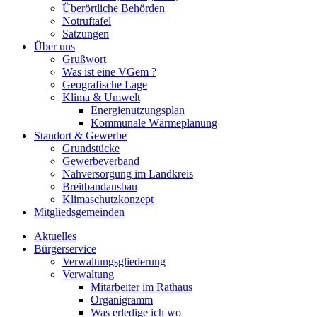
Überörtliche Behörden
Notruftafel
Satzungen
Über uns
Grußwort
Was ist eine VGem ?
Geografische Lage
Klima & Umwelt
Energienutzungsplan
Kommunale Wärmeplanung
Standort & Gewerbe
Grundstücke
Gewerbeverband
Nahversorgung im Landkreis
Breitbandausbau
Klimaschutzkonzept
Mitgliedsgemeinden
Aktuelles
Bürgerservice
Verwaltungsgliederung
Verwaltung
Mitarbeiter im Rathaus
Organigramm
Was erledige ich wo