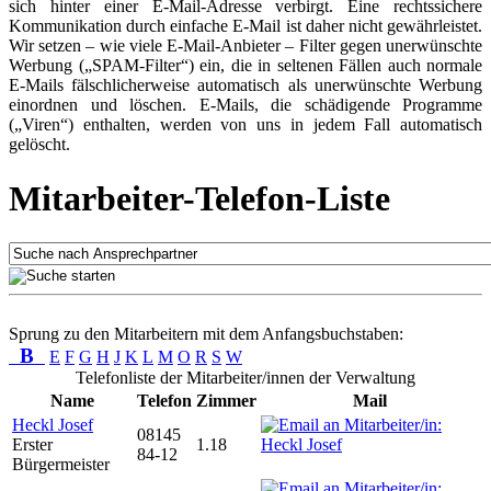
sich hinter einer E-Mail-Adresse verbirgt. Eine rechtssichere
Kommunikation durch einfache E-Mail ist daher nicht gewährleistet.
Wir setzen – wie viele E-Mail-Anbieter – Filter gegen unerwünschte
Werbung („SPAM-Filter“) ein, die in seltenen Fällen auch normale
E-Mails fälschlicherweise automatisch als unerwünschte Werbung
einordnen und löschen. E-Mails, die schädigende Programme
(„Viren“) enthalten, werden von uns in jedem Fall automatisch
gelöscht.
Mitarbeiter-Telefon-Liste
Sprung zu den Mitarbeitern mit dem Anfangsbuchstaben:
B
E
F
G
H
J
K
L
M
O
R
S
W
Telefonliste der Mitarbeiter/innen der Verwaltung
Name
Telefon
Zimmer
Mail
Heckl Josef
08145
Erster
1.18
84-12
Bürgermeister