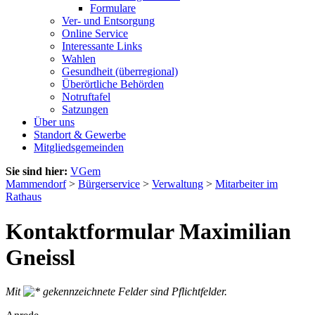
Formulare
Ver- und Entsorgung
Online Service
Interessante Links
Wahlen
Gesundheit (überregional)
Überörtliche Behörden
Notruftafel
Satzungen
Über uns
Standort & Gewerbe
Mitgliedsgemeinden
Sie sind hier:
VGem
Mammendorf
>
Bürgerservice
>
Verwaltung
>
Mitarbeiter im
Rathaus
Kontaktformular Maximilian
Gneissl
Mit
gekennzeichnete Felder sind Pflichtfelder.