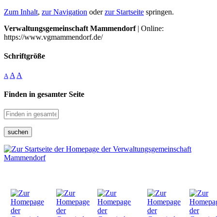
Zum Inhalt
,
zur Navigation
oder
zur Startseite
springen.
Verwaltungsgemeinschaft Mammendorf
| Online:
https://www.vgmammendorf.de/
Schriftgröße
A
A
A
Finden in gesamter Seite
suchen