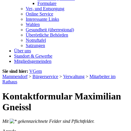
Formulare
Ver- und Entsorgung
Online Service
Interessante Links
Wahlen
Gesundheit (überregional)
Überörtliche Behörden
Notruftafel
Satzungen
Über uns
Standort & Gewerbe
Mitgliedsgemeinden
Sie sind hier:
VGem
Mammendorf
>
Bürgerservice
>
Verwaltung
>
Mitarbeiter im
Rathaus
Kontaktformular Maximilian
Gneissl
Mit
gekennzeichnete Felder sind Pflichtfelder.