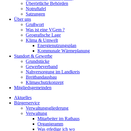
Überörtliche Behörden
Notruftafel
Satzungen
Über uns
Grußwort
Was ist eine VGem ?
Geografische Lage
Klima & Umwelt
Energienutzungsplan
Kommunale Wärmeplanung
Standort & Gewerbe
Grundstücke
Gewerbeverband
Nahversorgung im Landkreis
Breitbandausbau
Klimaschutzkonzept
Mitgliedsgemeinden
Aktuelles
Bürgerservice
Verwaltungsgliederung
Verwaltung
Mitarbeiter im Rathaus
Organigramm
Was erledige ich wo