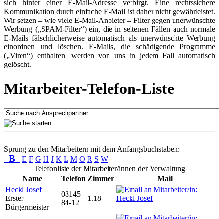
sich hinter einer E-Mail-Adresse verbirgt. Eine rechtssichere
Kommunikation durch einfache E-Mail ist daher nicht gewährleistet.
Wir setzen – wie viele E-Mail-Anbieter – Filter gegen unerwünschte
Werbung („SPAM-Filter“) ein, die in seltenen Fällen auch normale
E-Mails fälschlicherweise automatisch als unerwünschte Werbung
einordnen und löschen. E-Mails, die schädigende Programme
(„Viren“) enthalten, werden von uns in jedem Fall automatisch
gelöscht.
Mitarbeiter-Telefon-Liste
Sprung zu den Mitarbeitern mit dem Anfangsbuchstaben:
B
E
F
G
H
J
K
L
M
O
R
S
W
Telefonliste der Mitarbeiter/innen der Verwaltung
Name
Telefon
Zimmer
Mail
Heckl Josef
08145
Erster
1.18
84-12
Bürgermeister