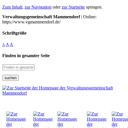
Zum Inhalt
,
zur Navigation
oder
zur Startseite
springen.
Verwaltungsgemeinschaft Mammendorf
| Online:
https://www.vgmammendorf.de/
Schriftgröße
A
A
A
Finden in gesamter Seite
suchen