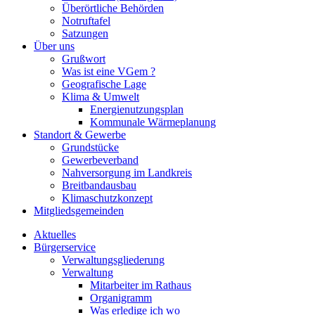
Überörtliche Behörden
Notruftafel
Satzungen
Über uns
Grußwort
Was ist eine VGem ?
Geografische Lage
Klima & Umwelt
Energienutzungsplan
Kommunale Wärmeplanung
Standort & Gewerbe
Grundstücke
Gewerbeverband
Nahversorgung im Landkreis
Breitbandausbau
Klimaschutzkonzept
Mitgliedsgemeinden
Aktuelles
Bürgerservice
Verwaltungsgliederung
Verwaltung
Mitarbeiter im Rathaus
Organigramm
Was erledige ich wo