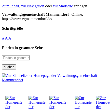
Zum Inhalt
,
zur Navigation
oder
zur Startseite
springen.
Verwaltungsgemeinschaft Mammendorf
| Online:
https://www.vgmammendorf.de/
Schriftgröße
A
A
A
Finden in gesamter Seite
suchen