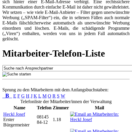
sich hinter einer E-Mail-Adresse verbirgt. Eine rechtssichere
Kommunikation durch einfache E-Mail ist daher nicht gewährleistet.
Wir setzen – wie viele E-Mail-Anbieter – Filter gegen unerwünschte
Werbung („SPAM-Filter“) ein, die in seltenen Fällen auch normale
E-Mails fälschlicherweise automatisch als unerwünschte Werbung
einordnen und löschen. E-Mails, die schädigende Programme
(„Viren“) enthalten, werden von uns in jedem Fall automatisch
gelöscht.
Mitarbeiter-Telefon-Liste
Sprung zu den Mitarbeitern mit dem Anfangsbuchstaben:
B
E
F
G
H
J
K
L
M
O
R
S
W
Telefonliste der Mitarbeiter/innen der Verwaltung
Name
Telefon
Zimmer
Mail
Heckl Josef
08145
Erster
1.18
84-12
Bürgermeister