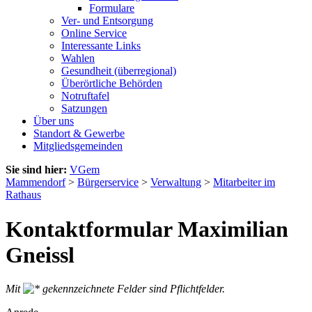
Formulare
Ver- und Entsorgung
Online Service
Interessante Links
Wahlen
Gesundheit (überregional)
Überörtliche Behörden
Notruftafel
Satzungen
Über uns
Standort & Gewerbe
Mitgliedsgemeinden
Sie sind hier:
VGem
Mammendorf
>
Bürgerservice
>
Verwaltung
>
Mitarbeiter im
Rathaus
Kontaktformular Maximilian
Gneissl
Mit
gekennzeichnete Felder sind Pflichtfelder.