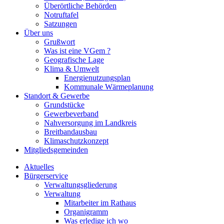
Überörtliche Behörden
Notruftafel
Satzungen
Über uns
Grußwort
Was ist eine VGem ?
Geografische Lage
Klima & Umwelt
Energienutzungsplan
Kommunale Wärmeplanung
Standort & Gewerbe
Grundstücke
Gewerbeverband
Nahversorgung im Landkreis
Breitbandausbau
Klimaschutzkonzept
Mitgliedsgemeinden
Aktuelles
Bürgerservice
Verwaltungsgliederung
Verwaltung
Mitarbeiter im Rathaus
Organigramm
Was erledige ich wo