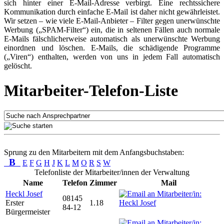
sich hinter einer E-Mail-Adresse verbirgt. Eine rechtssichere
Kommunikation durch einfache E-Mail ist daher nicht gewährleistet.
Wir setzen – wie viele E-Mail-Anbieter – Filter gegen unerwünschte
Werbung („SPAM-Filter“) ein, die in seltenen Fällen auch normale
E-Mails fälschlicherweise automatisch als unerwünschte Werbung
einordnen und löschen. E-Mails, die schädigende Programme
(„Viren“) enthalten, werden von uns in jedem Fall automatisch
gelöscht.
Mitarbeiter-Telefon-Liste
Sprung zu den Mitarbeitern mit dem Anfangsbuchstaben:
B
E
F
G
H
J
K
L
M
O
R
S
W
Telefonliste der Mitarbeiter/innen der Verwaltung
Name
Telefon
Zimmer
Mail
Heckl Josef
08145
Erster
1.18
84-12
Bürgermeister