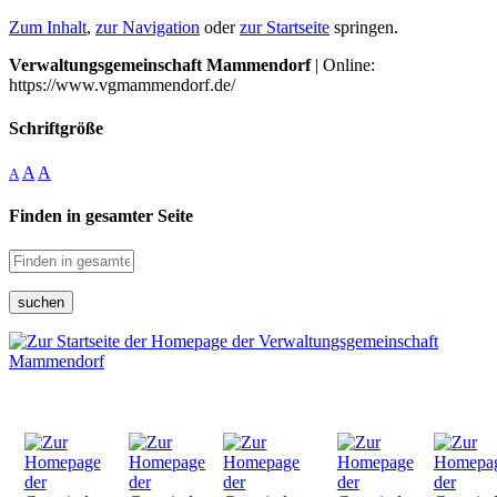
Zum Inhalt
,
zur Navigation
oder
zur Startseite
springen.
Verwaltungsgemeinschaft Mammendorf
| Online:
https://www.vgmammendorf.de/
Schriftgröße
A
A
A
Finden in gesamter Seite
suchen