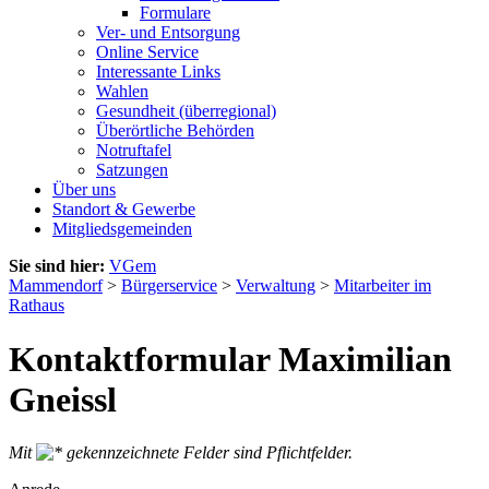
Formulare
Ver- und Entsorgung
Online Service
Interessante Links
Wahlen
Gesundheit (überregional)
Überörtliche Behörden
Notruftafel
Satzungen
Über uns
Standort & Gewerbe
Mitgliedsgemeinden
Sie sind hier:
VGem
Mammendorf
>
Bürgerservice
>
Verwaltung
>
Mitarbeiter im
Rathaus
Kontaktformular Maximilian
Gneissl
Mit
gekennzeichnete Felder sind Pflichtfelder.