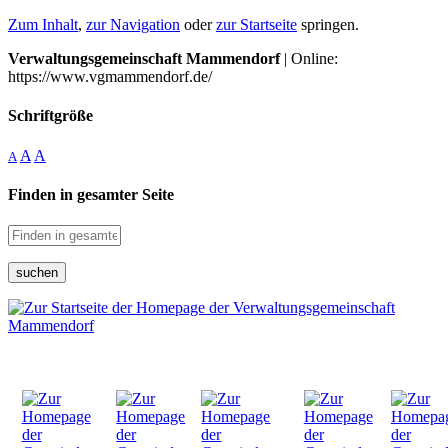
Zum Inhalt
,
zur Navigation
oder
zur Startseite
springen.
Verwaltungsgemeinschaft Mammendorf
| Online:
https://www.vgmammendorf.de/
Schriftgröße
A
A
A
Finden in gesamter Seite
suchen