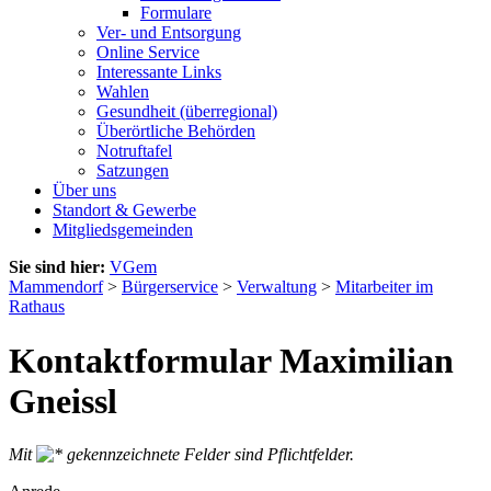
Formulare
Ver- und Entsorgung
Online Service
Interessante Links
Wahlen
Gesundheit (überregional)
Überörtliche Behörden
Notruftafel
Satzungen
Über uns
Standort & Gewerbe
Mitgliedsgemeinden
Sie sind hier:
VGem
Mammendorf
>
Bürgerservice
>
Verwaltung
>
Mitarbeiter im
Rathaus
Kontaktformular Maximilian
Gneissl
Mit
gekennzeichnete Felder sind Pflichtfelder.