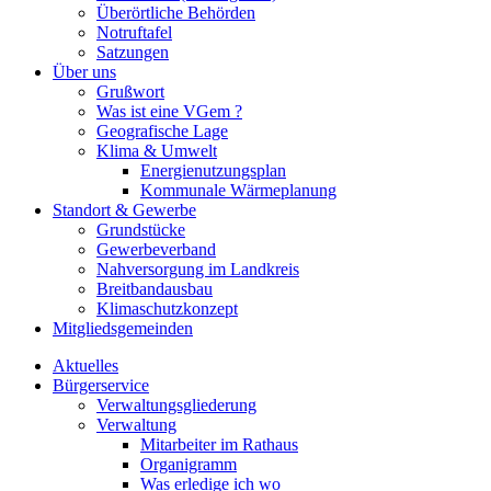
Überörtliche Behörden
Notruftafel
Satzungen
Über uns
Grußwort
Was ist eine VGem ?
Geografische Lage
Klima & Umwelt
Energienutzungsplan
Kommunale Wärmeplanung
Standort & Gewerbe
Grundstücke
Gewerbeverband
Nahversorgung im Landkreis
Breitbandausbau
Klimaschutzkonzept
Mitgliedsgemeinden
Aktuelles
Bürgerservice
Verwaltungsgliederung
Verwaltung
Mitarbeiter im Rathaus
Organigramm
Was erledige ich wo