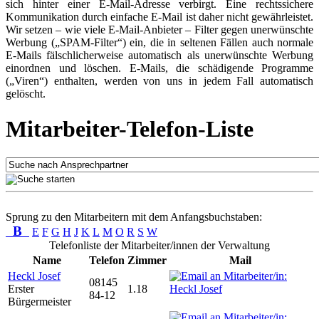
sich hinter einer E-Mail-Adresse verbirgt. Eine rechtssichere
Kommunikation durch einfache E-Mail ist daher nicht gewährleistet.
Wir setzen – wie viele E-Mail-Anbieter – Filter gegen unerwünschte
Werbung („SPAM-Filter“) ein, die in seltenen Fällen auch normale
E-Mails fälschlicherweise automatisch als unerwünschte Werbung
einordnen und löschen. E-Mails, die schädigende Programme
(„Viren“) enthalten, werden von uns in jedem Fall automatisch
gelöscht.
Mitarbeiter-Telefon-Liste
Sprung zu den Mitarbeitern mit dem Anfangsbuchstaben:
B
E
F
G
H
J
K
L
M
O
R
S
W
Telefonliste der Mitarbeiter/innen der Verwaltung
Name
Telefon
Zimmer
Mail
Heckl Josef
08145
Erster
1.18
84-12
Bürgermeister