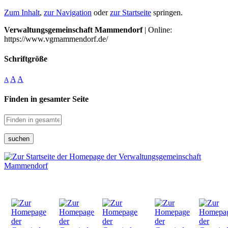
Zum Inhalt
,
zur Navigation
oder
zur Startseite
springen.
Verwaltungsgemeinschaft Mammendorf
| Online:
https://www.vgmammendorf.de/
Schriftgröße
A
A
A
Finden in gesamter Seite
suchen