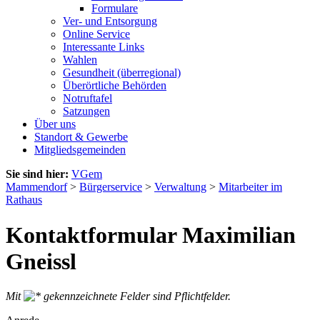
Formulare
Ver- und Entsorgung
Online Service
Interessante Links
Wahlen
Gesundheit (überregional)
Überörtliche Behörden
Notruftafel
Satzungen
Über uns
Standort & Gewerbe
Mitgliedsgemeinden
Sie sind hier:
VGem
Mammendorf
>
Bürgerservice
>
Verwaltung
>
Mitarbeiter im
Rathaus
Kontaktformular Maximilian
Gneissl
Mit
gekennzeichnete Felder sind Pflichtfelder.