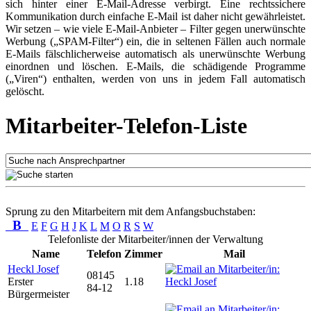
sich hinter einer E-Mail-Adresse verbirgt. Eine rechtssichere
Kommunikation durch einfache E-Mail ist daher nicht gewährleistet.
Wir setzen – wie viele E-Mail-Anbieter – Filter gegen unerwünschte
Werbung („SPAM-Filter“) ein, die in seltenen Fällen auch normale
E-Mails fälschlicherweise automatisch als unerwünschte Werbung
einordnen und löschen. E-Mails, die schädigende Programme
(„Viren“) enthalten, werden von uns in jedem Fall automatisch
gelöscht.
Mitarbeiter-Telefon-Liste
Sprung zu den Mitarbeitern mit dem Anfangsbuchstaben:
B
E
F
G
H
J
K
L
M
O
R
S
W
Telefonliste der Mitarbeiter/innen der Verwaltung
Name
Telefon
Zimmer
Mail
Heckl Josef
08145
Erster
1.18
84-12
Bürgermeister