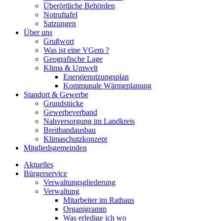
Überörtliche Behörden
Notruftafel
Satzungen
Über uns
Grußwort
Was ist eine VGem ?
Geografische Lage
Klima & Umwelt
Energienutzungsplan
Kommunale Wärmeplanung
Standort & Gewerbe
Grundstücke
Gewerbeverband
Nahversorgung im Landkreis
Breitbandausbau
Klimaschutzkonzept
Mitgliedsgemeinden
Aktuelles
Bürgerservice
Verwaltungsgliederung
Verwaltung
Mitarbeiter im Rathaus
Organigramm
Was erledige ich wo