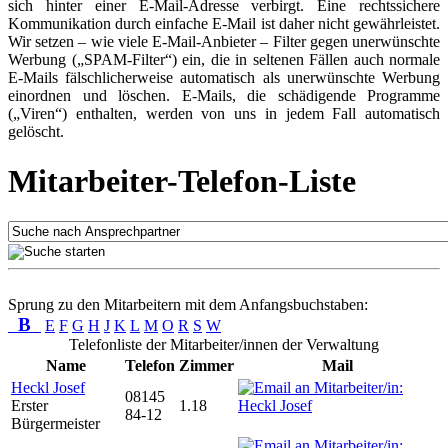
sich hinter einer E-Mail-Adresse verbirgt. Eine rechtssichere
Kommunikation durch einfache E-Mail ist daher nicht gewährleistet.
Wir setzen – wie viele E-Mail-Anbieter – Filter gegen unerwünschte
Werbung („SPAM-Filter“) ein, die in seltenen Fällen auch normale
E-Mails fälschlicherweise automatisch als unerwünschte Werbung
einordnen und löschen. E-Mails, die schädigende Programme
(„Viren“) enthalten, werden von uns in jedem Fall automatisch
gelöscht.
Mitarbeiter-Telefon-Liste
Sprung zu den Mitarbeitern mit dem Anfangsbuchstaben:
B
E
F
G
H
J
K
L
M
O
R
S
W
Telefonliste der Mitarbeiter/innen der Verwaltung
Name
Telefon
Zimmer
Mail
Heckl Josef
08145
Erster
1.18
84-12
Bürgermeister