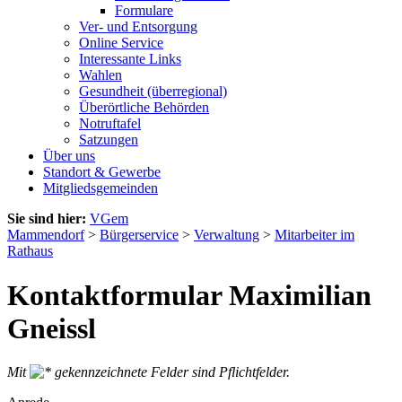
Formulare
Ver- und Entsorgung
Online Service
Interessante Links
Wahlen
Gesundheit (überregional)
Überörtliche Behörden
Notruftafel
Satzungen
Über uns
Standort & Gewerbe
Mitgliedsgemeinden
Sie sind hier:
VGem
Mammendorf
>
Bürgerservice
>
Verwaltung
>
Mitarbeiter im
Rathaus
Kontaktformular Maximilian
Gneissl
Mit
gekennzeichnete Felder sind Pflichtfelder.