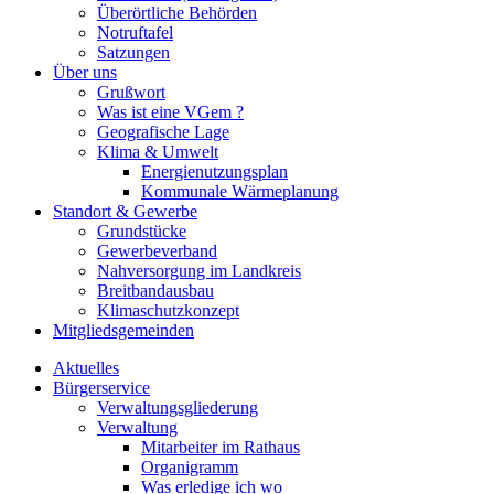
Überörtliche Behörden
Notruftafel
Satzungen
Über uns
Grußwort
Was ist eine VGem ?
Geografische Lage
Klima & Umwelt
Energienutzungsplan
Kommunale Wärmeplanung
Standort & Gewerbe
Grundstücke
Gewerbeverband
Nahversorgung im Landkreis
Breitbandausbau
Klimaschutzkonzept
Mitgliedsgemeinden
Aktuelles
Bürgerservice
Verwaltungsgliederung
Verwaltung
Mitarbeiter im Rathaus
Organigramm
Was erledige ich wo