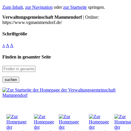
Zum Inhalt
,
zur Navigation
oder
zur Startseite
springen.
Verwaltungsgemeinschaft Mammendorf
| Online:
https://www.vgmammendorf.de/
Schriftgröße
A
A
A
Finden in gesamter Seite
suchen