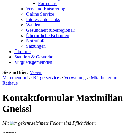
Formulare
Ver- und Entsorgung
Online Service
Interessante Links
Wahlen
Gesundheit (überregional)
Überörtliche Behörden
Notruftafel
Satzungen
Über uns
Standort & Gewerbe
Mitgliedsgemeinden
Sie sind hier:
VGem
Mammendorf
>
Bürgerservice
>
Verwaltung
>
Mitarbeiter im
Rathaus
Kontaktformular Maximilian
Gneissl
Mit
gekennzeichnete Felder sind Pflichtfelder.