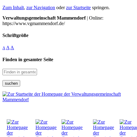
Zum Inhalt
,
zur Navigation
oder
zur Startseite
springen.
Verwaltungsgemeinschaft Mammendorf
| Online:
https://www.vgmammendorf.de/
Schriftgröße
A
A
A
Finden in gesamter Seite
suchen