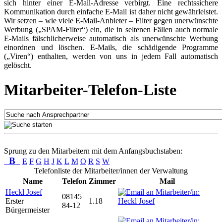
sich hinter einer E-Mail-Adresse verbirgt. Eine rechtssichere
Kommunikation durch einfache E-Mail ist daher nicht gewährleistet.
Wir setzen – wie viele E-Mail-Anbieter – Filter gegen unerwünschte
Werbung („SPAM-Filter“) ein, die in seltenen Fällen auch normale
E-Mails fälschlicherweise automatisch als unerwünschte Werbung
einordnen und löschen. E-Mails, die schädigende Programme
(„Viren“) enthalten, werden von uns in jedem Fall automatisch
gelöscht.
Mitarbeiter-Telefon-Liste
Sprung zu den Mitarbeitern mit dem Anfangsbuchstaben:
B
E
F
G
H
J
K
L
M
O
R
S
W
Telefonliste der Mitarbeiter/innen der Verwaltung
Name
Telefon
Zimmer
Mail
Heckl Josef
08145
Erster
1.18
84-12
Bürgermeister