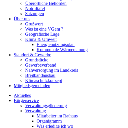
Überörtliche Behörden
Notruftafel
Satzungen
Über uns
Grußwort
Was ist eine VGem ?
Geografische Lage
Klima & Umwelt
Energienutzungsplan
Kommunale Wärmeplanung
Standort & Gewerbe
Grundstücke
Gewerbeverband
Nahversorgung im Landkreis
Breitbandausbau
Klimaschutzkonzept
Mitgliedsgemeinden
Aktuelles
Bürgerservice
Verwaltungsgliederung
Verwaltung
Mitarbeiter im Rathaus
Organigramm
Was erledige ich wo