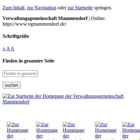
Zum Inhalt
,
zur Navigation
oder
zur Startseite
springen.
Verwaltungsgemeinschaft Mammendorf
| Online:
https://www.vgmammendorf.de/
Schriftgröße
A
A
A
Finden in gesamter Seite
suchen