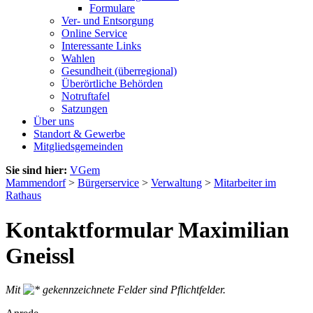
Formulare
Ver- und Entsorgung
Online Service
Interessante Links
Wahlen
Gesundheit (überregional)
Überörtliche Behörden
Notruftafel
Satzungen
Über uns
Standort & Gewerbe
Mitgliedsgemeinden
Sie sind hier:
VGem
Mammendorf
>
Bürgerservice
>
Verwaltung
>
Mitarbeiter im
Rathaus
Kontaktformular Maximilian
Gneissl
Mit
gekennzeichnete Felder sind Pflichtfelder.