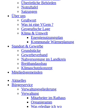
Überörtliche Behörden
Notruftafel
Satzungen
Über uns
Grußwort
Was ist eine VGem ?
Geografische Lage
Klima & Umwelt
Energienutzungsplan
Kommunale Wärmeplanung
Standort & Gewerbe
Grundstücke
Gewerbeverband
Nahversorgung im Landkreis
Breitbandausbau
Klimaschutzkonzept
Mitgliedsgemeinden
Aktuelles
Bürgerservice
Verwaltungsgliederung
Verwaltung
Mitarbeiter im Rathaus
Organigramm
Was erledige ich wo