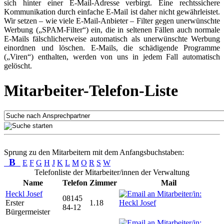
sich hinter einer E-Mail-Adresse verbirgt. Eine rechtssichere
Kommunikation durch einfache E-Mail ist daher nicht gewährleistet.
Wir setzen – wie viele E-Mail-Anbieter – Filter gegen unerwünschte
Werbung („SPAM-Filter“) ein, die in seltenen Fällen auch normale
E-Mails fälschlicherweise automatisch als unerwünschte Werbung
einordnen und löschen. E-Mails, die schädigende Programme
(„Viren“) enthalten, werden von uns in jedem Fall automatisch
gelöscht.
Mitarbeiter-Telefon-Liste
Sprung zu den Mitarbeitern mit dem Anfangsbuchstaben:
B
E
F
G
H
J
K
L
M
O
R
S
W
Telefonliste der Mitarbeiter/innen der Verwaltung
Name
Telefon
Zimmer
Mail
Heckl Josef
08145
Erster
1.18
84-12
Bürgermeister