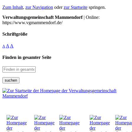
Zum Inhalt
,
zur Navigation
oder
zur Startseite
springen.
Verwaltungsgemeinschaft Mammendorf
| Online:
https://www.vgmammendorf.de/
Schriftgröße
A
A
A
Finden in gesamter Seite
suchen