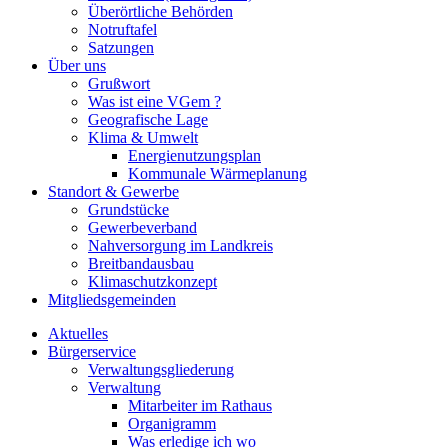
Überörtliche Behörden
Notruftafel
Satzungen
Über uns
Grußwort
Was ist eine VGem ?
Geografische Lage
Klima & Umwelt
Energienutzungsplan
Kommunale Wärmeplanung
Standort & Gewerbe
Grundstücke
Gewerbeverband
Nahversorgung im Landkreis
Breitbandausbau
Klimaschutzkonzept
Mitgliedsgemeinden
Aktuelles
Bürgerservice
Verwaltungsgliederung
Verwaltung
Mitarbeiter im Rathaus
Organigramm
Was erledige ich wo