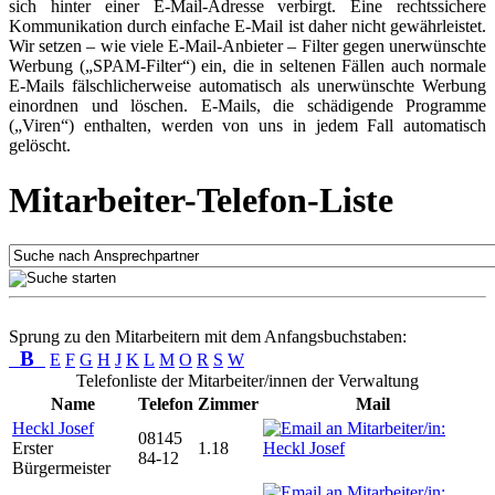
sich hinter einer E-Mail-Adresse verbirgt. Eine rechtssichere
Kommunikation durch einfache E-Mail ist daher nicht gewährleistet.
Wir setzen – wie viele E-Mail-Anbieter – Filter gegen unerwünschte
Werbung („SPAM-Filter“) ein, die in seltenen Fällen auch normale
E-Mails fälschlicherweise automatisch als unerwünschte Werbung
einordnen und löschen. E-Mails, die schädigende Programme
(„Viren“) enthalten, werden von uns in jedem Fall automatisch
gelöscht.
Mitarbeiter-Telefon-Liste
Sprung zu den Mitarbeitern mit dem Anfangsbuchstaben:
B
E
F
G
H
J
K
L
M
O
R
S
W
Telefonliste der Mitarbeiter/innen der Verwaltung
Name
Telefon
Zimmer
Mail
Heckl Josef
08145
Erster
1.18
84-12
Bürgermeister