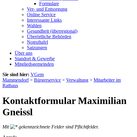
Formulare
Ver- und Entsorgung
Online Service
Interessante Links
Wahlen
Gesundheit (überregional)
Überörtliche Behörden
Notruftafel
Satzungen
Über uns
Standort & Gewerbe
Mitgliedsgemeinden
Sie sind hier:
VGem
Mammendorf
>
Bürgerservice
>
Verwaltung
>
Mitarbeiter im
Rathaus
Kontaktformular Maximilian
Gneissl
Mit
gekennzeichnete Felder sind Pflichtfelder.