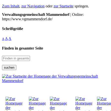
Zum Inhalt
,
zur Navigation
oder
zur Startseite
springen.
Verwaltungsgemeinschaft Mammendorf
| Online:
https://www.vgmammendorf.de/
Schriftgröße
A
A
A
Finden in gesamter Seite
suchen