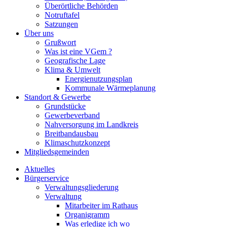
Überörtliche Behörden
Notruftafel
Satzungen
Über uns
Grußwort
Was ist eine VGem ?
Geografische Lage
Klima & Umwelt
Energienutzungsplan
Kommunale Wärmeplanung
Standort & Gewerbe
Grundstücke
Gewerbeverband
Nahversorgung im Landkreis
Breitbandausbau
Klimaschutzkonzept
Mitgliedsgemeinden
Aktuelles
Bürgerservice
Verwaltungsgliederung
Verwaltung
Mitarbeiter im Rathaus
Organigramm
Was erledige ich wo