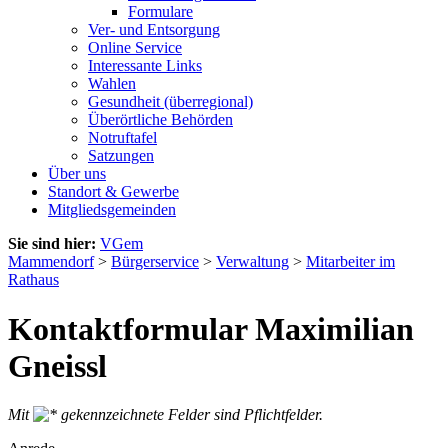
Formulare
Ver- und Entsorgung
Online Service
Interessante Links
Wahlen
Gesundheit (überregional)
Überörtliche Behörden
Notruftafel
Satzungen
Über uns
Standort & Gewerbe
Mitgliedsgemeinden
Sie sind hier:
VGem
Mammendorf
>
Bürgerservice
>
Verwaltung
>
Mitarbeiter im
Rathaus
Kontaktformular Maximilian
Gneissl
Mit
gekennzeichnete Felder sind Pflichtfelder.