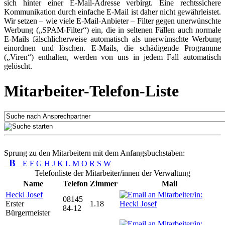
sich hinter einer E-Mail-Adresse verbirgt. Eine rechtssichere
Kommunikation durch einfache E-Mail ist daher nicht gewährleistet.
Wir setzen – wie viele E-Mail-Anbieter – Filter gegen unerwünschte
Werbung („SPAM-Filter“) ein, die in seltenen Fällen auch normale
E-Mails fälschlicherweise automatisch als unerwünschte Werbung
einordnen und löschen. E-Mails, die schädigende Programme
(„Viren“) enthalten, werden von uns in jedem Fall automatisch
gelöscht.
Mitarbeiter-Telefon-Liste
Sprung zu den Mitarbeitern mit dem Anfangsbuchstaben:
B
E
F
G
H
J
K
L
M
O
R
S
W
Telefonliste der Mitarbeiter/innen der Verwaltung
Name
Telefon
Zimmer
Mail
Heckl Josef
08145
Erster
1.18
84-12
Bürgermeister