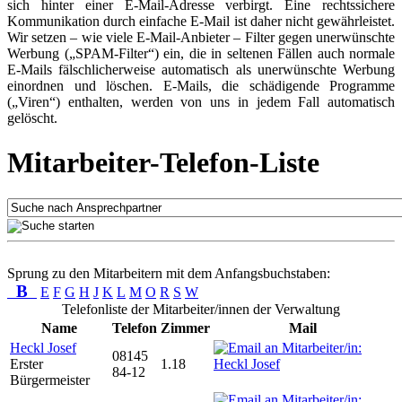
sich hinter einer E-Mail-Adresse verbirgt. Eine rechtssichere
Kommunikation durch einfache E-Mail ist daher nicht gewährleistet.
Wir setzen – wie viele E-Mail-Anbieter – Filter gegen unerwünschte
Werbung („SPAM-Filter“) ein, die in seltenen Fällen auch normale
E-Mails fälschlicherweise automatisch als unerwünschte Werbung
einordnen und löschen. E-Mails, die schädigende Programme
(„Viren“) enthalten, werden von uns in jedem Fall automatisch
gelöscht.
Mitarbeiter-Telefon-Liste
Sprung zu den Mitarbeitern mit dem Anfangsbuchstaben:
B
E
F
G
H
J
K
L
M
O
R
S
W
Telefonliste der Mitarbeiter/innen der Verwaltung
Name
Telefon
Zimmer
Mail
Heckl Josef
08145
Erster
1.18
84-12
Bürgermeister