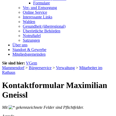
Formulare
Ver- und Entsorgung
Online Service
Interessante Links
Wahlen
Gesundheit (überregional)
Überörtliche Behörden
Notruftafel
Satzungen
Über uns
Standort & Gewerbe
Mitgliedsgemeinden
Sie sind hier:
VGem
Mammendorf
>
Bürgerservice
>
Verwaltung
>
Mitarbeiter im
Rathaus
Kontaktformular Maximilian
Gneissl
Mit
gekennzeichnete Felder sind Pflichtfelder.