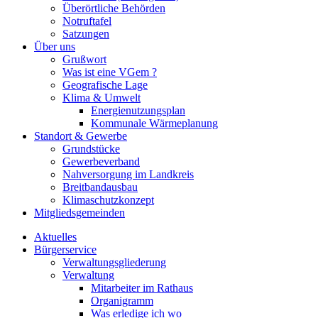
Überörtliche Behörden
Notruftafel
Satzungen
Über uns
Grußwort
Was ist eine VGem ?
Geografische Lage
Klima & Umwelt
Energienutzungsplan
Kommunale Wärmeplanung
Standort & Gewerbe
Grundstücke
Gewerbeverband
Nahversorgung im Landkreis
Breitbandausbau
Klimaschutzkonzept
Mitgliedsgemeinden
Aktuelles
Bürgerservice
Verwaltungsgliederung
Verwaltung
Mitarbeiter im Rathaus
Organigramm
Was erledige ich wo