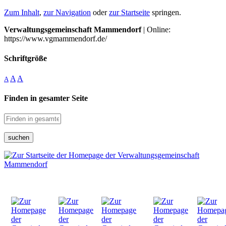
Zum Inhalt
,
zur Navigation
oder
zur Startseite
springen.
Verwaltungsgemeinschaft Mammendorf
| Online:
https://www.vgmammendorf.de/
Schriftgröße
A
A
A
Finden in gesamter Seite
suchen