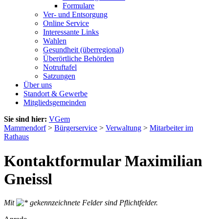
Formulare
Ver- und Entsorgung
Online Service
Interessante Links
Wahlen
Gesundheit (überregional)
Überörtliche Behörden
Notruftafel
Satzungen
Über uns
Standort & Gewerbe
Mitgliedsgemeinden
Sie sind hier:
VGem
Mammendorf
>
Bürgerservice
>
Verwaltung
>
Mitarbeiter im
Rathaus
Kontaktformular Maximilian
Gneissl
Mit
gekennzeichnete Felder sind Pflichtfelder.