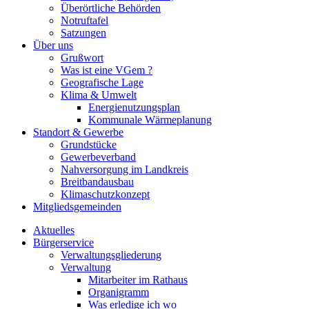
Überörtliche Behörden
Notruftafel
Satzungen
Über uns
Grußwort
Was ist eine VGem ?
Geografische Lage
Klima & Umwelt
Energienutzungsplan
Kommunale Wärmeplanung
Standort & Gewerbe
Grundstücke
Gewerbeverband
Nahversorgung im Landkreis
Breitbandausbau
Klimaschutzkonzept
Mitgliedsgemeinden
Aktuelles
Bürgerservice
Verwaltungsgliederung
Verwaltung
Mitarbeiter im Rathaus
Organigramm
Was erledige ich wo