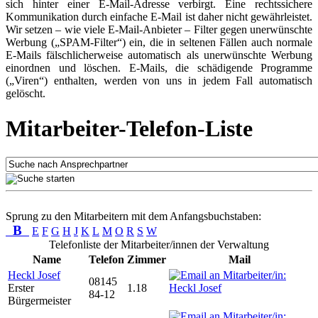
sich hinter einer E-Mail-Adresse verbirgt. Eine rechtssichere
Kommunikation durch einfache E-Mail ist daher nicht gewährleistet.
Wir setzen – wie viele E-Mail-Anbieter – Filter gegen unerwünschte
Werbung („SPAM-Filter“) ein, die in seltenen Fällen auch normale
E-Mails fälschlicherweise automatisch als unerwünschte Werbung
einordnen und löschen. E-Mails, die schädigende Programme
(„Viren“) enthalten, werden von uns in jedem Fall automatisch
gelöscht.
Mitarbeiter-Telefon-Liste
Sprung zu den Mitarbeitern mit dem Anfangsbuchstaben:
B
E
F
G
H
J
K
L
M
O
R
S
W
Telefonliste der Mitarbeiter/innen der Verwaltung
Name
Telefon
Zimmer
Mail
Heckl Josef
08145
Erster
1.18
84-12
Bürgermeister