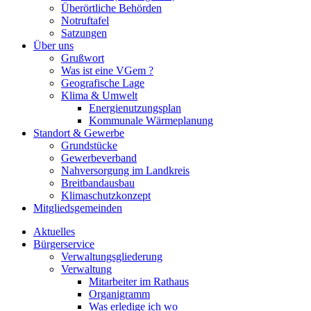
Überörtliche Behörden
Notruftafel
Satzungen
Über uns
Grußwort
Was ist eine VGem ?
Geografische Lage
Klima & Umwelt
Energienutzungsplan
Kommunale Wärmeplanung
Standort & Gewerbe
Grundstücke
Gewerbeverband
Nahversorgung im Landkreis
Breitbandausbau
Klimaschutzkonzept
Mitgliedsgemeinden
Aktuelles
Bürgerservice
Verwaltungsgliederung
Verwaltung
Mitarbeiter im Rathaus
Organigramm
Was erledige ich wo