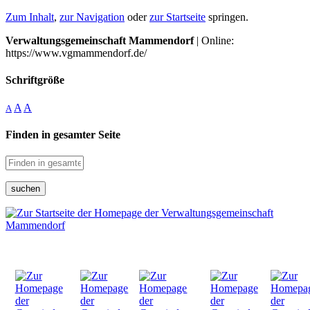
Zum Inhalt
,
zur Navigation
oder
zur Startseite
springen.
Verwaltungsgemeinschaft Mammendorf
| Online:
https://www.vgmammendorf.de/
Schriftgröße
A
A
A
Finden in gesamter Seite
suchen