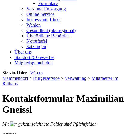
Formulare
Ver- und Entsorgung
Online Service
Interessante Links
Wahlen
Gesundheit (überregional)
Überörtliche Behörden
Notruftafel
Satzungen
Über uns
Standort & Gewerbe
Mitgliedsgemeinden
Sie sind hier:
VGem
Mammendorf
>
Bürgerservice
>
Verwaltung
>
Mitarbeiter im
Rathaus
Kontaktformular Maximilian
Gneissl
Mit
gekennzeichnete Felder sind Pflichtfelder.