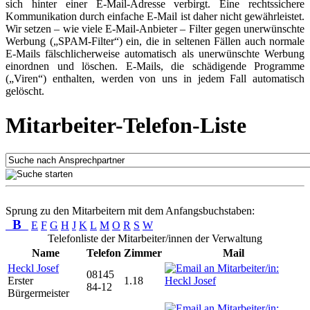
sich hinter einer E-Mail-Adresse verbirgt. Eine rechtssichere
Kommunikation durch einfache E-Mail ist daher nicht gewährleistet.
Wir setzen – wie viele E-Mail-Anbieter – Filter gegen unerwünschte
Werbung („SPAM-Filter“) ein, die in seltenen Fällen auch normale
E-Mails fälschlicherweise automatisch als unerwünschte Werbung
einordnen und löschen. E-Mails, die schädigende Programme
(„Viren“) enthalten, werden von uns in jedem Fall automatisch
gelöscht.
Mitarbeiter-Telefon-Liste
Sprung zu den Mitarbeitern mit dem Anfangsbuchstaben:
B
E
F
G
H
J
K
L
M
O
R
S
W
Telefonliste der Mitarbeiter/innen der Verwaltung
Name
Telefon
Zimmer
Mail
Heckl Josef
08145
Erster
1.18
84-12
Bürgermeister