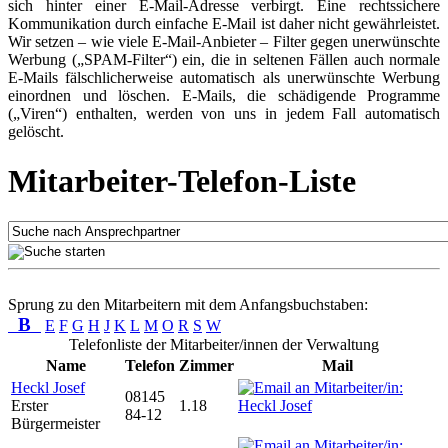
sich hinter einer E-Mail-Adresse verbirgt. Eine rechtssichere
Kommunikation durch einfache E-Mail ist daher nicht gewährleistet.
Wir setzen – wie viele E-Mail-Anbieter – Filter gegen unerwünschte
Werbung („SPAM-Filter“) ein, die in seltenen Fällen auch normale
E-Mails fälschlicherweise automatisch als unerwünschte Werbung
einordnen und löschen. E-Mails, die schädigende Programme
(„Viren“) enthalten, werden von uns in jedem Fall automatisch
gelöscht.
Mitarbeiter-Telefon-Liste
Sprung zu den Mitarbeitern mit dem Anfangsbuchstaben:
B
E
F
G
H
J
K
L
M
O
R
S
W
Telefonliste der Mitarbeiter/innen der Verwaltung
Name
Telefon
Zimmer
Mail
Heckl Josef
08145
Erster
1.18
84-12
Bürgermeister