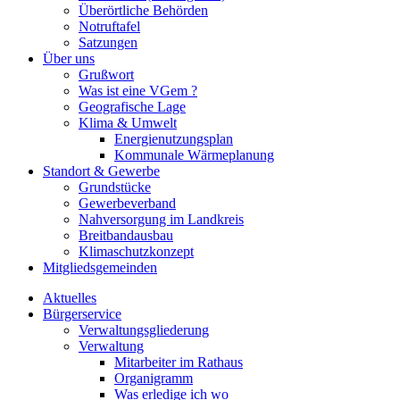
Überörtliche Behörden
Notruftafel
Satzungen
Über uns
Grußwort
Was ist eine VGem ?
Geografische Lage
Klima & Umwelt
Energienutzungsplan
Kommunale Wärmeplanung
Standort & Gewerbe
Grundstücke
Gewerbeverband
Nahversorgung im Landkreis
Breitbandausbau
Klimaschutzkonzept
Mitgliedsgemeinden
Aktuelles
Bürgerservice
Verwaltungsgliederung
Verwaltung
Mitarbeiter im Rathaus
Organigramm
Was erledige ich wo