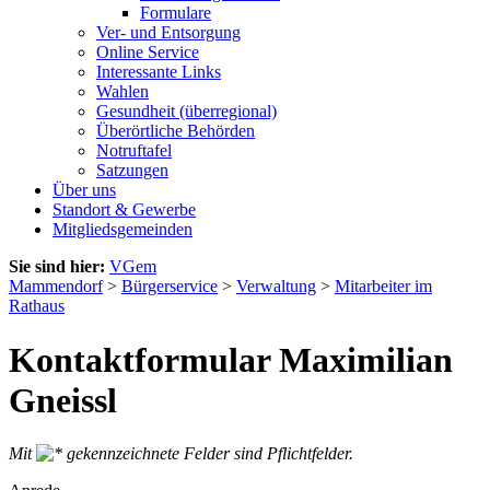
Formulare
Ver- und Entsorgung
Online Service
Interessante Links
Wahlen
Gesundheit (überregional)
Überörtliche Behörden
Notruftafel
Satzungen
Über uns
Standort & Gewerbe
Mitgliedsgemeinden
Sie sind hier:
VGem
Mammendorf
>
Bürgerservice
>
Verwaltung
>
Mitarbeiter im
Rathaus
Kontaktformular Maximilian
Gneissl
Mit
gekennzeichnete Felder sind Pflichtfelder.