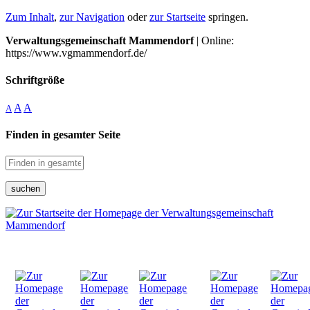
Zum Inhalt
,
zur Navigation
oder
zur Startseite
springen.
Verwaltungsgemeinschaft Mammendorf
| Online:
https://www.vgmammendorf.de/
Schriftgröße
A
A
A
Finden in gesamter Seite
suchen