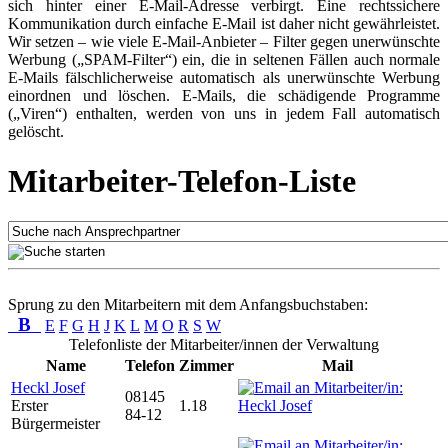
sich hinter einer E-Mail-Adresse verbirgt. Eine rechtssichere
Kommunikation durch einfache E-Mail ist daher nicht gewährleistet.
Wir setzen – wie viele E-Mail-Anbieter – Filter gegen unerwünschte
Werbung („SPAM-Filter“) ein, die in seltenen Fällen auch normale
E-Mails fälschlicherweise automatisch als unerwünschte Werbung
einordnen und löschen. E-Mails, die schädigende Programme
(„Viren“) enthalten, werden von uns in jedem Fall automatisch
gelöscht.
Mitarbeiter-Telefon-Liste
Sprung zu den Mitarbeitern mit dem Anfangsbuchstaben:
B
E
F
G
H
J
K
L
M
O
R
S
W
Telefonliste der Mitarbeiter/innen der Verwaltung
Name
Telefon
Zimmer
Mail
Heckl Josef
08145
Erster
1.18
84-12
Bürgermeister