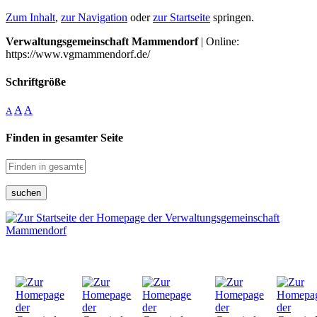
Zum Inhalt
,
zur Navigation
oder
zur Startseite
springen.
Verwaltungsgemeinschaft Mammendorf
| Online:
https://www.vgmammendorf.de/
Schriftgröße
A
A
A
Finden in gesamter Seite
suchen