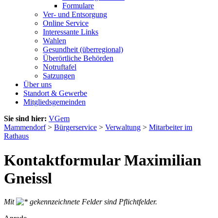
Formulare
Ver- und Entsorgung
Online Service
Interessante Links
Wahlen
Gesundheit (überregional)
Überörtliche Behörden
Notruftafel
Satzungen
Über uns
Standort & Gewerbe
Mitgliedsgemeinden
Sie sind hier:
VGem
Mammendorf
>
Bürgerservice
>
Verwaltung
>
Mitarbeiter im
Rathaus
Kontaktformular Maximilian
Gneissl
Mit
gekennzeichnete Felder sind Pflichtfelder.