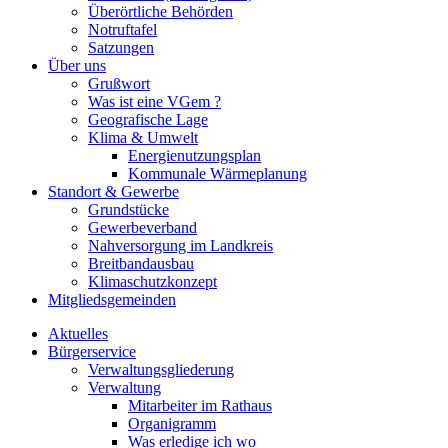
Überörtliche Behörden
Notruftafel
Satzungen
Über uns
Grußwort
Was ist eine VGem ?
Geografische Lage
Klima & Umwelt
Energienutzungsplan
Kommunale Wärmeplanung
Standort & Gewerbe
Grundstücke
Gewerbeverband
Nahversorgung im Landkreis
Breitbandausbau
Klimaschutzkonzept
Mitgliedsgemeinden
Aktuelles
Bürgerservice
Verwaltungsgliederung
Verwaltung
Mitarbeiter im Rathaus
Organigramm
Was erledige ich wo