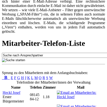
sich hinter einer E-Mail-Adresse verbirgt. Eine rechtssichere
Kommunikation durch einfache E-Mail ist daher nicht gewährleistet.
Wir setzen – wie viele E-Mail-Anbieter – Filter gegen unerwünschte
Werbung („SPAM-Filter“) ein, die in seltenen Fällen auch normale
E-Mails fälschlicherweise automatisch als unerwünschte Werbung
einordnen und löschen. E-Mails, die schädigende Programme
(„Viren“) enthalten, werden von uns in jedem Fall automatisch
gelöscht.
Mitarbeiter-Telefon-Liste
Sprung zu den Mitarbeitern mit dem Anfangsbuchstaben:
B
E
F
G
H
J
K
L
M
O
R
S
W
Telefonliste der Mitarbeiter/innen der Verwaltung
Name
Telefon
Zimmer
Mail
Heckl Josef
08145
Erster
1.18
84-12
Bürgermeister