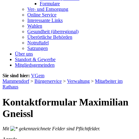
Formulare
Ver- und Entsorgung
Online Service
Interessante Links
Wahlen
Gesundheit (überregional)
Überörtliche Behörden
Notruftafel
Satzungen
Über uns
Standort & Gewerbe
Mitgliedsgemeinden
Sie sind hier:
VGem
Mammendorf
>
Bürgerservice
>
Verwaltung
>
Mitarbeiter im
Rathaus
Kontaktformular Maximilian
Gneissl
Mit
gekennzeichnete Felder sind Pflichtfelder.