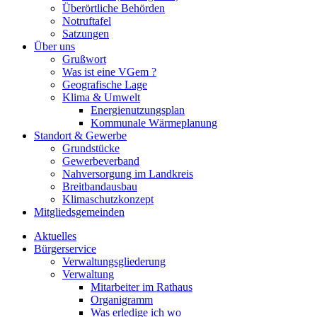
Überörtliche Behörden
Notruftafel
Satzungen
Über uns
Grußwort
Was ist eine VGem ?
Geografische Lage
Klima & Umwelt
Energienutzungsplan
Kommunale Wärmeplanung
Standort & Gewerbe
Grundstücke
Gewerbeverband
Nahversorgung im Landkreis
Breitbandausbau
Klimaschutzkonzept
Mitgliedsgemeinden
Aktuelles
Bürgerservice
Verwaltungsgliederung
Verwaltung
Mitarbeiter im Rathaus
Organigramm
Was erledige ich wo