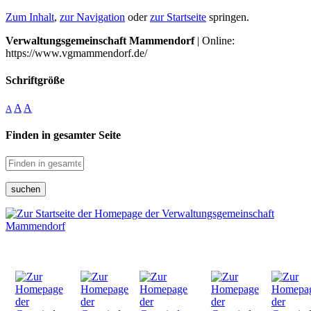
Zum Inhalt
,
zur Navigation
oder
zur Startseite
springen.
Verwaltungsgemeinschaft Mammendorf
| Online:
https://www.vgmammendorf.de/
Schriftgröße
A
A
A
Finden in gesamter Seite
suchen