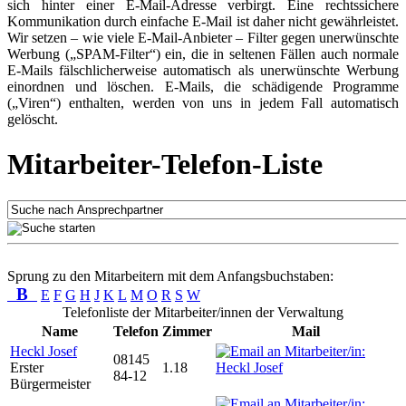
sich hinter einer E-Mail-Adresse verbirgt. Eine rechtssichere
Kommunikation durch einfache E-Mail ist daher nicht gewährleistet.
Wir setzen – wie viele E-Mail-Anbieter – Filter gegen unerwünschte
Werbung („SPAM-Filter“) ein, die in seltenen Fällen auch normale
E-Mails fälschlicherweise automatisch als unerwünschte Werbung
einordnen und löschen. E-Mails, die schädigende Programme
(„Viren“) enthalten, werden von uns in jedem Fall automatisch
gelöscht.
Mitarbeiter-Telefon-Liste
Sprung zu den Mitarbeitern mit dem Anfangsbuchstaben:
B
E
F
G
H
J
K
L
M
O
R
S
W
Telefonliste der Mitarbeiter/innen der Verwaltung
Name
Telefon
Zimmer
Mail
Heckl Josef
08145
Erster
1.18
84-12
Bürgermeister