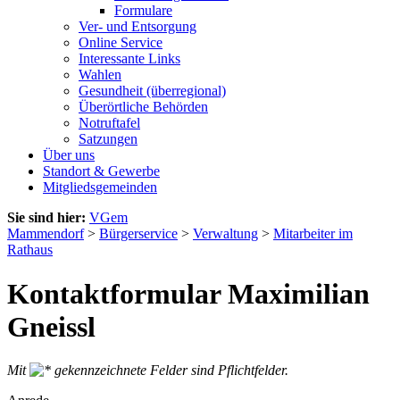
Formulare
Ver- und Entsorgung
Online Service
Interessante Links
Wahlen
Gesundheit (überregional)
Überörtliche Behörden
Notruftafel
Satzungen
Über uns
Standort & Gewerbe
Mitgliedsgemeinden
Sie sind hier:
VGem
Mammendorf
>
Bürgerservice
>
Verwaltung
>
Mitarbeiter im
Rathaus
Kontaktformular Maximilian
Gneissl
Mit
gekennzeichnete Felder sind Pflichtfelder.