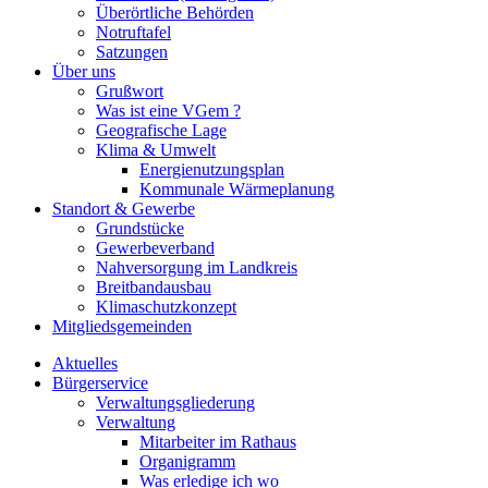
Überörtliche Behörden
Notruftafel
Satzungen
Über uns
Grußwort
Was ist eine VGem ?
Geografische Lage
Klima & Umwelt
Energienutzungsplan
Kommunale Wärmeplanung
Standort & Gewerbe
Grundstücke
Gewerbeverband
Nahversorgung im Landkreis
Breitbandausbau
Klimaschutzkonzept
Mitgliedsgemeinden
Aktuelles
Bürgerservice
Verwaltungsgliederung
Verwaltung
Mitarbeiter im Rathaus
Organigramm
Was erledige ich wo