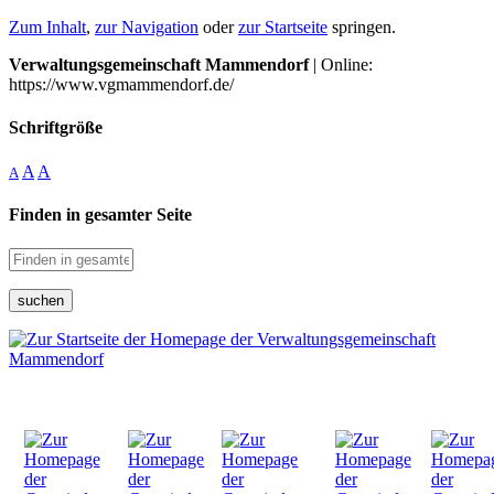
Zum Inhalt
,
zur Navigation
oder
zur Startseite
springen.
Verwaltungsgemeinschaft Mammendorf
| Online:
https://www.vgmammendorf.de/
Schriftgröße
A
A
A
Finden in gesamter Seite
suchen