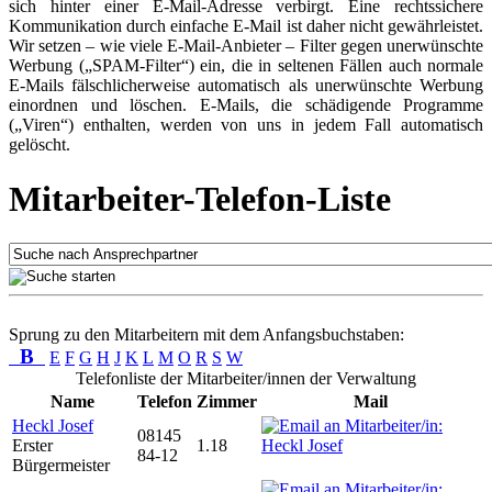
sich hinter einer E-Mail-Adresse verbirgt. Eine rechtssichere
Kommunikation durch einfache E-Mail ist daher nicht gewährleistet.
Wir setzen – wie viele E-Mail-Anbieter – Filter gegen unerwünschte
Werbung („SPAM-Filter“) ein, die in seltenen Fällen auch normale
E-Mails fälschlicherweise automatisch als unerwünschte Werbung
einordnen und löschen. E-Mails, die schädigende Programme
(„Viren“) enthalten, werden von uns in jedem Fall automatisch
gelöscht.
Mitarbeiter-Telefon-Liste
Sprung zu den Mitarbeitern mit dem Anfangsbuchstaben:
B
E
F
G
H
J
K
L
M
O
R
S
W
Telefonliste der Mitarbeiter/innen der Verwaltung
Name
Telefon
Zimmer
Mail
Heckl Josef
08145
Erster
1.18
84-12
Bürgermeister