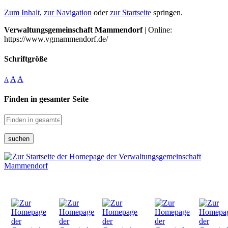
Zum Inhalt
,
zur Navigation
oder
zur Startseite
springen.
Verwaltungsgemeinschaft Mammendorf
| Online:
https://www.vgmammendorf.de/
Schriftgröße
A
A
A
Finden in gesamter Seite
suchen