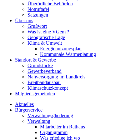
Überörtliche Behörden
Notruftafel
Satzungen
Über uns
Grußwort
Was ist eine VGem ?
Geografische Lage
Klima & Umwelt
Energienutzungsplan
Kommunale Wärmeplanung
Standort & Gewerbe
Grundstücke
Gewerbeverband
Nahversorgung im Landkreis
Breitbandausbau
Klimaschutzkonzept
Mitgliedsgemeinden
Aktuelles
Bürgerservice
Verwaltungsgliederung
Verwaltung
Mitarbeiter im Rathaus
Organigramm
Was erledige ich wo