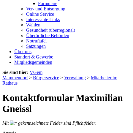
Formulare
Ver- und Entsorgung
Online Service
Interessante Links
Wahlen
Gesundheit (überregional)
Überörtliche Behörden
Notruftafel
Satzungen
Über uns
Standort & Gewerbe
Mitgliedsgemeinden
Sie sind hier:
VGem
Mammendorf
>
Bürgerservice
>
Verwaltung
>
Mitarbeiter im
Rathaus
Kontaktformular Maximilian
Gneissl
Mit
gekennzeichnete Felder sind Pflichtfelder.