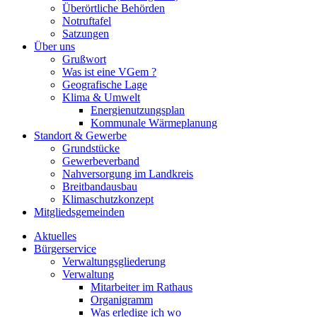
Überörtliche Behörden
Notruftafel
Satzungen
Über uns
Grußwort
Was ist eine VGem ?
Geografische Lage
Klima & Umwelt
Energienutzungsplan
Kommunale Wärmeplanung
Standort & Gewerbe
Grundstücke
Gewerbeverband
Nahversorgung im Landkreis
Breitbandausbau
Klimaschutzkonzept
Mitgliedsgemeinden
Aktuelles
Bürgerservice
Verwaltungsgliederung
Verwaltung
Mitarbeiter im Rathaus
Organigramm
Was erledige ich wo