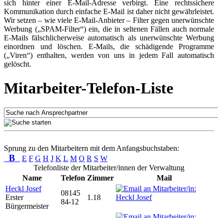
sich hinter einer E-Mail-Adresse verbirgt. Eine rechtssichere
Kommunikation durch einfache E-Mail ist daher nicht gewährleistet.
Wir setzen – wie viele E-Mail-Anbieter – Filter gegen unerwünschte
Werbung („SPAM-Filter“) ein, die in seltenen Fällen auch normale
E-Mails fälschlicherweise automatisch als unerwünschte Werbung
einordnen und löschen. E-Mails, die schädigende Programme
(„Viren“) enthalten, werden von uns in jedem Fall automatisch
gelöscht.
Mitarbeiter-Telefon-Liste
Sprung zu den Mitarbeitern mit dem Anfangsbuchstaben:
B
E
F
G
H
J
K
L
M
O
R
S
W
Telefonliste der Mitarbeiter/innen der Verwaltung
Name
Telefon
Zimmer
Mail
Heckl Josef
08145
Erster
1.18
84-12
Bürgermeister