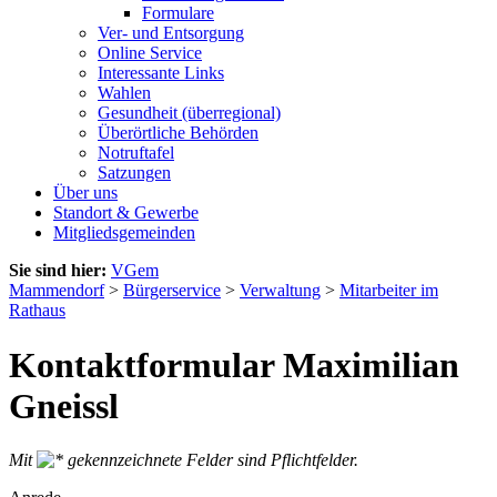
Formulare
Ver- und Entsorgung
Online Service
Interessante Links
Wahlen
Gesundheit (überregional)
Überörtliche Behörden
Notruftafel
Satzungen
Über uns
Standort & Gewerbe
Mitgliedsgemeinden
Sie sind hier:
VGem
Mammendorf
>
Bürgerservice
>
Verwaltung
>
Mitarbeiter im
Rathaus
Kontaktformular Maximilian
Gneissl
Mit
gekennzeichnete Felder sind Pflichtfelder.