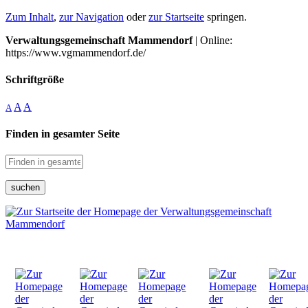
Zum Inhalt
,
zur Navigation
oder
zur Startseite
springen.
Verwaltungsgemeinschaft Mammendorf
| Online:
https://www.vgmammendorf.de/
Schriftgröße
A
A
A
Finden in gesamter Seite
suchen