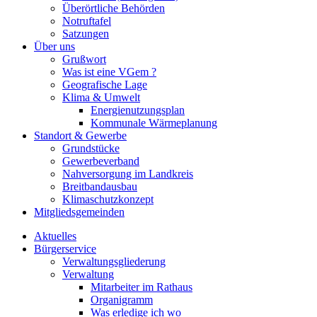
Überörtliche Behörden
Notruftafel
Satzungen
Über uns
Grußwort
Was ist eine VGem ?
Geografische Lage
Klima & Umwelt
Energienutzungsplan
Kommunale Wärmeplanung
Standort & Gewerbe
Grundstücke
Gewerbeverband
Nahversorgung im Landkreis
Breitbandausbau
Klimaschutzkonzept
Mitgliedsgemeinden
Aktuelles
Bürgerservice
Verwaltungsgliederung
Verwaltung
Mitarbeiter im Rathaus
Organigramm
Was erledige ich wo