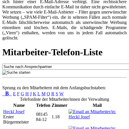
sich hinter einer E-Mail-Adresse verbirgt. Eine rechtssichere
Kommunikation durch einfache E-Mail ist daher nicht gewährleistet.
Wir setzen – wie viele E-Mail-Anbieter – Filter gegen unerwünschte
Werbung („SPAM-Filter“) ein, die in seltenen Fällen auch normale
E-Mails fälschlicherweise automatisch als unerwünschte Werbung
einordnen und löschen. E-Mails, die schädigende Programme
(„Viren“) enthalten, werden von uns in jedem Fall automatisch
gelöscht.
Mitarbeiter-Telefon-Liste
Sprung zu den Mitarbeitern mit dem Anfangsbuchstaben:
B
E
F
G
H
J
K
L
M
O
R
S
W
Telefonliste der Mitarbeiter/innen der Verwaltung
Name
Telefon
Zimmer
Mail
Heckl Josef
08145
Erster
1.18
84-12
Bürgermeister