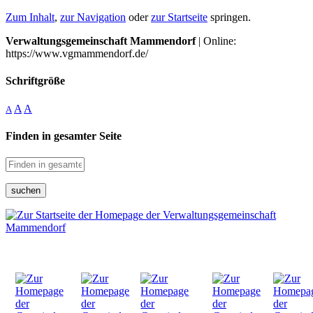
Zum Inhalt
,
zur Navigation
oder
zur Startseite
springen.
Verwaltungsgemeinschaft Mammendorf
| Online:
https://www.vgmammendorf.de/
Schriftgröße
A
A
A
Finden in gesamter Seite
suchen