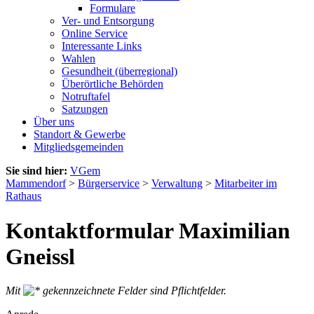
Formulare
Ver- und Entsorgung
Online Service
Interessante Links
Wahlen
Gesundheit (überregional)
Überörtliche Behörden
Notruftafel
Satzungen
Über uns
Standort & Gewerbe
Mitgliedsgemeinden
Sie sind hier:
VGem
Mammendorf
>
Bürgerservice
>
Verwaltung
>
Mitarbeiter im
Rathaus
Kontaktformular Maximilian
Gneissl
Mit
gekennzeichnete Felder sind Pflichtfelder.