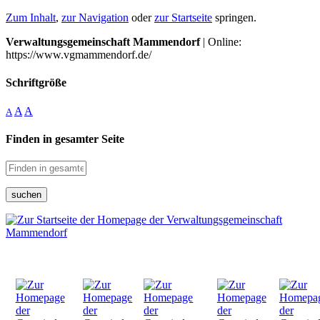
Zum Inhalt
,
zur Navigation
oder
zur Startseite
springen.
Verwaltungsgemeinschaft Mammendorf
| Online:
https://www.vgmammendorf.de/
Schriftgröße
A
A
A
Finden in gesamter Seite
suchen