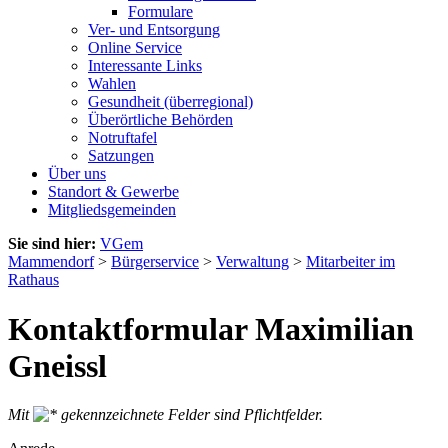
Formulare
Ver- und Entsorgung
Online Service
Interessante Links
Wahlen
Gesundheit (überregional)
Überörtliche Behörden
Notruftafel
Satzungen
Über uns
Standort & Gewerbe
Mitgliedsgemeinden
Sie sind hier:
VGem
Mammendorf
>
Bürgerservice
>
Verwaltung
>
Mitarbeiter im
Rathaus
Kontaktformular Maximilian
Gneissl
Mit
gekennzeichnete Felder sind Pflichtfelder.