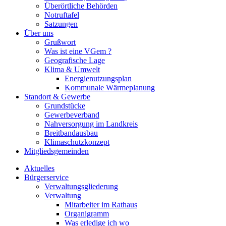
Überörtliche Behörden
Notruftafel
Satzungen
Über uns
Grußwort
Was ist eine VGem ?
Geografische Lage
Klima & Umwelt
Energienutzungsplan
Kommunale Wärmeplanung
Standort & Gewerbe
Grundstücke
Gewerbeverband
Nahversorgung im Landkreis
Breitbandausbau
Klimaschutzkonzept
Mitgliedsgemeinden
Aktuelles
Bürgerservice
Verwaltungsgliederung
Verwaltung
Mitarbeiter im Rathaus
Organigramm
Was erledige ich wo