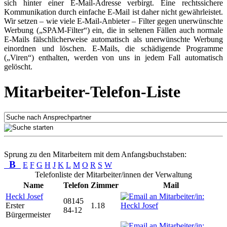
sich hinter einer E-Mail-Adresse verbirgt. Eine rechtssichere
Kommunikation durch einfache E-Mail ist daher nicht gewährleistet.
Wir setzen – wie viele E-Mail-Anbieter – Filter gegen unerwünschte
Werbung („SPAM-Filter“) ein, die in seltenen Fällen auch normale
E-Mails fälschlicherweise automatisch als unerwünschte Werbung
einordnen und löschen. E-Mails, die schädigende Programme
(„Viren“) enthalten, werden von uns in jedem Fall automatisch
gelöscht.
Mitarbeiter-Telefon-Liste
Sprung zu den Mitarbeitern mit dem Anfangsbuchstaben:
B
E
F
G
H
J
K
L
M
O
R
S
W
Telefonliste der Mitarbeiter/innen der Verwaltung
Name
Telefon
Zimmer
Mail
Heckl Josef
08145
Erster
1.18
84-12
Bürgermeister