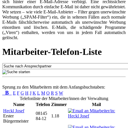
sich hinter einer E-Mail-Adresse verbirgt. Eine rechtssichere
Kommunikation durch einfache E-Mail ist daher nicht gewährleistet.
Wir setzen – wie viele E-Mail-Anbieter – Filter gegen unerwünschte
Werbung („SPAM-Filter“) ein, die in seltenen Fällen auch normale
E-Mails fälschlicherweise automatisch als unerwünschte Werbung
einordnen und löschen. E-Mails, die schädigende Programme
(„Viren“) enthalten, werden von uns in jedem Fall automatisch
gelöscht.
Mitarbeiter-Telefon-Liste
Sprung zu den Mitarbeitern mit dem Anfangsbuchstaben:
B
E
F
G
H
J
K
L
M
O
R
S
W
Telefonliste der Mitarbeiter/innen der Verwaltung
Name
Telefon
Zimmer
Mail
Heckl Josef
08145
Erster
1.18
84-12
Bürgermeister