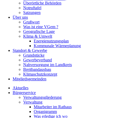
Überörtliche Behörden
Notruftafel
Satzungen
Über uns
Grußwort
Was ist eine VGem ?
Geografische Lage
Klima & Umwelt
Energienutzungsplan
Kommunale Wärmeplanung
Standort & Gewerbe
Grundstücke
Gewerbeverband
Nahversorgung im Landkreis
Breitbandausbau
Klimaschutzkonzept
Mitgliedsgemeinden
Aktuelles
Bürgerservice
Verwaltungsgliederung
Verwaltung
Mitarbeiter im Rathaus
Organigramm
Was erledige ich wo