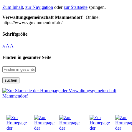
Zum Inhalt
,
zur Navigation
oder
zur Startseite
springen.
Verwaltungsgemeinschaft Mammendorf
| Online:
https://www.vgmammendorf.de/
Schriftgröße
A
A
A
Finden in gesamter Seite
suchen