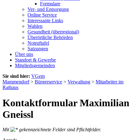
Formulare
Ver- und Entsorgung
Online Service
Interessante Links
Wahlen
Gesundheit (überregional)
Überörtliche Behörden
Notruftafel
Satzungen
Über uns
Standort & Gewerbe
Mitgliedsgemeinden
Sie sind hier:
VGem
Mammendorf
>
Bürgerservice
>
Verwaltung
>
Mitarbeiter im
Rathaus
Kontaktformular Maximilian
Gneissl
Mit
gekennzeichnete Felder sind Pflichtfelder.