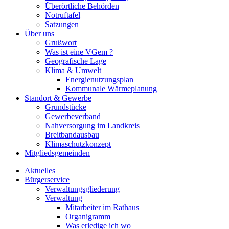
Überörtliche Behörden
Notruftafel
Satzungen
Über uns
Grußwort
Was ist eine VGem ?
Geografische Lage
Klima & Umwelt
Energienutzungsplan
Kommunale Wärmeplanung
Standort & Gewerbe
Grundstücke
Gewerbeverband
Nahversorgung im Landkreis
Breitbandausbau
Klimaschutzkonzept
Mitgliedsgemeinden
Aktuelles
Bürgerservice
Verwaltungsgliederung
Verwaltung
Mitarbeiter im Rathaus
Organigramm
Was erledige ich wo