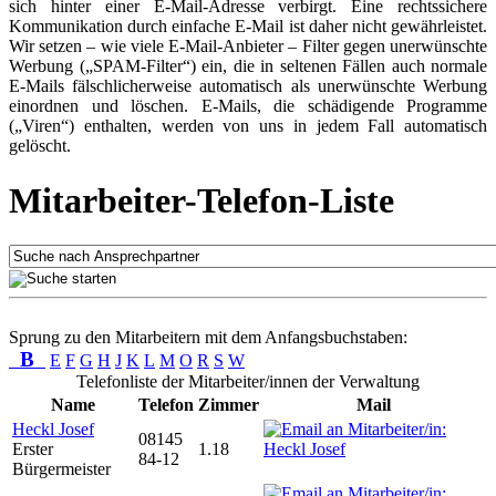
sich hinter einer E-Mail-Adresse verbirgt. Eine rechtssichere
Kommunikation durch einfache E-Mail ist daher nicht gewährleistet.
Wir setzen – wie viele E-Mail-Anbieter – Filter gegen unerwünschte
Werbung („SPAM-Filter“) ein, die in seltenen Fällen auch normale
E-Mails fälschlicherweise automatisch als unerwünschte Werbung
einordnen und löschen. E-Mails, die schädigende Programme
(„Viren“) enthalten, werden von uns in jedem Fall automatisch
gelöscht.
Mitarbeiter-Telefon-Liste
Sprung zu den Mitarbeitern mit dem Anfangsbuchstaben:
B
E
F
G
H
J
K
L
M
O
R
S
W
Telefonliste der Mitarbeiter/innen der Verwaltung
Name
Telefon
Zimmer
Mail
Heckl Josef
08145
Erster
1.18
84-12
Bürgermeister