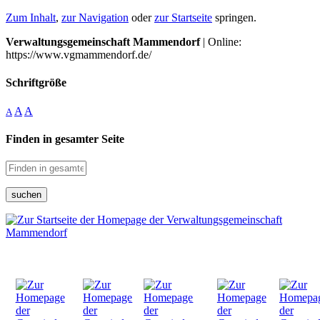
Zum Inhalt
,
zur Navigation
oder
zur Startseite
springen.
Verwaltungsgemeinschaft Mammendorf
| Online:
https://www.vgmammendorf.de/
Schriftgröße
A
A
A
Finden in gesamter Seite
suchen