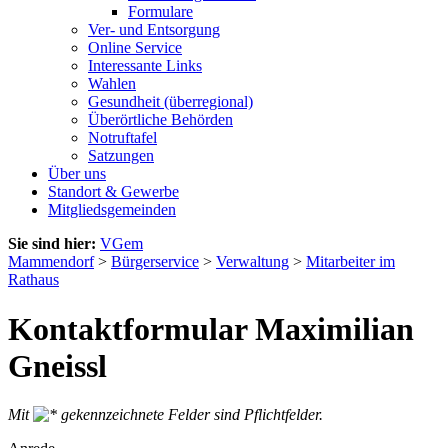
Formulare
Ver- und Entsorgung
Online Service
Interessante Links
Wahlen
Gesundheit (überregional)
Überörtliche Behörden
Notruftafel
Satzungen
Über uns
Standort & Gewerbe
Mitgliedsgemeinden
Sie sind hier:
VGem
Mammendorf
>
Bürgerservice
>
Verwaltung
>
Mitarbeiter im
Rathaus
Kontaktformular Maximilian
Gneissl
Mit
gekennzeichnete Felder sind Pflichtfelder.